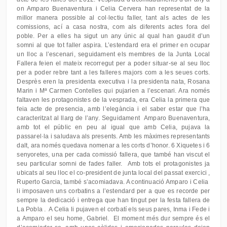
on Amparo Buenaventura i Celia Cervera han representat de la
millor manera possible al col·lectiu faller, tant als actes de les
comissions, ací a casa nostra, com als diferents actes fora del
poble. Per a elles ha sigut un any únic al qual han gaudit d’un
somni al que tot faller aspira.
L’estendard era el primer en ocupar
un lloc a l’escenari, seguidament els membres de la Junta Local
Fallera feien el mateix recorregut per a poder situar-se al seu lloc
per a poder rebre tant a les falleres majors com a les seues corts.
Desprès eren la presidenta executiva i la presidenta nata, Rosana
Marin i Mª Carmen Contelles qui pujarien a l’escenari. Ara només
faltaven les protagonistes de la vesprada, era Celia la primera que
feia acte de presencia, amb l’elegància i el saber estar que l’ha
caracteritzat al llarg de l’any. Seguidament Amparo Buenaventura,
amb tot el públic en peu al igual que amb Celia, pujava la
passarel·la i saludava als presents. Amb les màximes representants
dalt, ara només quedava nomenar a les corts d’honor. 6 Xiquetes i 6
senyoretes, una per cada comissió fallera, que també han viscut el
seu particular somni de fades faller. Amb tots el protagonistes ja
ubicats al seu lloc el co-president de junta local del passat exercici ,
Ruperto Garcia, també s’acomiadava. A continuació Amparo i Celia
li imposaven uns corbatins a l’estendard per a que es recorde per
sempre la dedicació i entrega que han tingut per la festa fallera de
La Pobla . A Celia li pujaven el corbatí els seus pares, Inma i Fede i
a Amparo el seu home, Gabriel. El moment més dur sempre és el