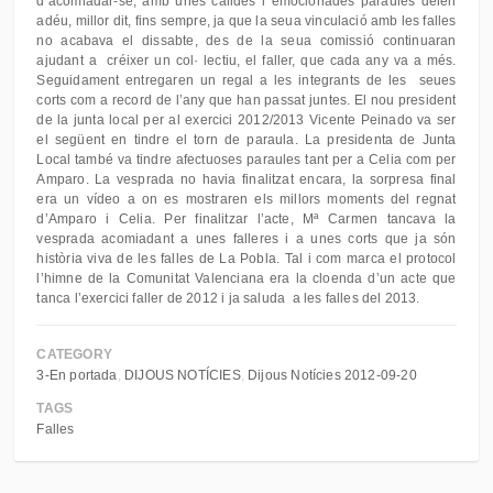
d’acomiadar-se, amb unes càlides i emocionades paraules deien
adéu, millor dit, fins sempre, ja que la seua vinculació amb les falles
no acabava el dissabte, des de la seua comissió continuaran
ajudant a créixer un col· lectiu, el faller, que cada any va a més.
Seguidament entregaren un regal a les integrants de les seues
corts com a record de l’any que han passat juntes. El nou president
de la junta local per al exercici 2012/2013 Vicente Peinado va ser
el següent en tindre el torn de paraula. La presidenta de Junta
Local també va tindre afectuoses paraules tant per a Celia com per
Amparo. La vesprada no havia finalitzat encara, la sorpresa final
era un vídeo a on es mostraren els millors moments del regnat
d’Amparo i Celia. Per finalitzar l’acte, Mª Carmen tancava la
vesprada acomiadant a unes falleres i a unes corts que ja són
història viva de les falles de La Pobla. Tal i com marca el protocol
l’himne de la Comunitat Valenciana era la cloenda d’un acte que
tanca l’exercici faller de 2012 i ja saluda a les falles del 2013.
CATEGORY
3-En portada
DIJOUS NOTÍCIES
Dijous Notícies 2012-09-20
TAGS
Falles