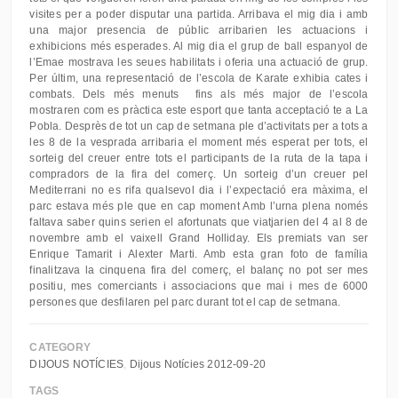
visites per a poder disputar una partida. Arribava el mig dia i amb
una major presencia de públic arribarien les actuacions i
exhibicions més esperades. Al mig dia el grup de ball espanyol de
l’Emae mostrava les seues habilitats i oferia una actuació de grup.
Per últim, una representació de l’escola de Karate exhibia cates i
combats. Dels més menuts fins als més major de l’escola
mostraren com es pràctica este esport que tanta acceptació te a La
Pobla. Desprès de tot un cap de setmana ple d’activitats per a tots a
les 8 de la vesprada arribaria el moment més esperat per tots, el
sorteig del creuer entre tots el participants de la ruta de la tapa i
compradors de la fira del comerç. Un sorteig d’un creuer pel
Mediterrani no es rifa qualsevol dia i l’expectació era màxima, el
parc estava més ple que en cap moment Amb l’urna plena només
faltava saber quins serien el afortunats que viatjarien del 4 al 8 de
novembre amb el vaixell Grand Holliday. Els premiats van ser
Enrique Tamarit i Alexter Marti. Amb esta gran foto de família
finalitzava la cinquena fira del comerç, el balanç no pot ser mes
positiu, mes comerciants i associacions que mai i mes de 6000
persones que desfilaren pel parc durant tot el cap de setmana.
CATEGORY
DIJOUS NOTÍCIES
Dijous Notícies 2012-09-20
TAGS