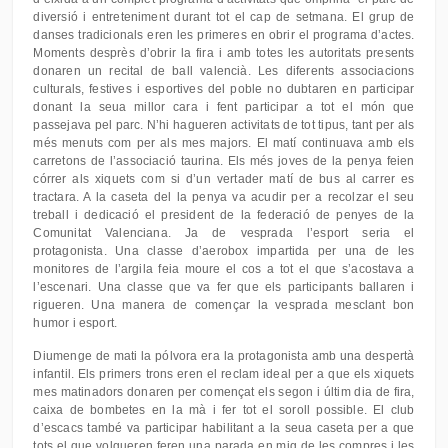
diversió i entreteniment durant tot el cap de setmana. El grup de
danses tradicionals eren les primeres en obrir el programa d’actes.
Moments desprès d’obrir la fira i amb totes les autoritats presents
donaren un recital de ball valencià. Les diferents associacions
culturals, festives i esportives del poble no dubtaren en participar
donant la seua millor cara i fent participar a tot el món que
passejava pel parc. N’hi hagueren activitats de tot tipus, tant per als
més menuts com per als mes majors. El matí continuava amb els
carretons de l’associació taurina. Els més joves de la penya feien
córrer als xiquets com si d’un vertader matí de bus al carrer es
tractara. A la caseta del la penya va acudir per a recolzar el seu
treball i dedicació el president de la federació de penyes de la
Comunitat Valenciana. Ja de vesprada l’esport seria el
protagonista. Una classe d’aerobox impartida per una de les
monitores de l’argila feia moure el cos a tot el que s’acostava a
l’escenari. Una classe que va fer que els participants ballaren i
rigueren. Una manera de començar la vesprada mesclant bon
humor i esport.
Diumenge de mati la pólvora era la protagonista amb una despertà
infantil. Els primers trons eren el reclam ideal per a que els xiquets
mes matinadors donaren per començat els segon i últim dia de fira,
caixa de bombetes en la mà i fer tot el soroll possible. El club
d’escacs també va participar habilitant a la seua caseta per a que
tots el que volgueren feren una parada en mig de les compres i les