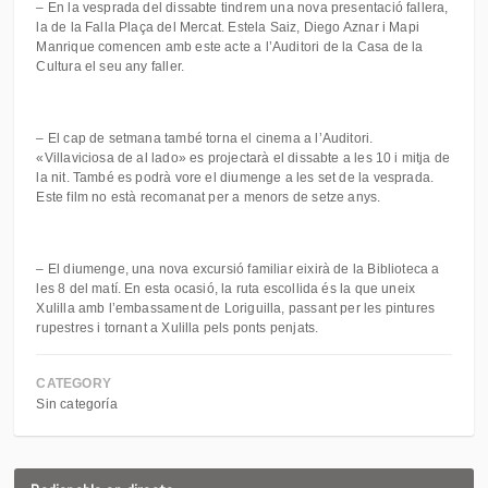
– En la vesprada del dissabte tindrem una nova presentació fallera,
la de la Falla Plaça del Mercat. Estela Saiz, Diego Aznar i Mapi
Manrique comencen amb este acte a l’Auditori de la Casa de la
Cultura el seu any faller.
– El cap de setmana també torna el cinema a l’Auditori.
«Villaviciosa de al lado» es projectarà el dissabte a les 10 i mitja de
la nit. També es podrà vore el diumenge a les set de la vesprada.
Este film no està recomanat per a menors de setze anys.
– El diumenge, una nova excursió familiar eixirà de la Biblioteca a
les 8 del matí. En esta ocasió, la ruta escollida és la que uneix
Xulilla amb l’embassament de Loriguilla, passant per les pintures
rupestres i tornant a Xulilla pels ponts penjats.
CATEGORY
Sin categoría