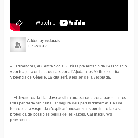
Added by
redaccio
13/02/2017
– El divendres, el Centre Social viurà la presentació de l’Associació
«per tu», una entitat que naix per a l’Ajuda a les Víctimes de ña
Violència de Gènere. La cita serà a les set de la vesprada.
– El divendres, la Llar Jove acollirà una xarrada per a pares, mares
i fills per tal de tenir una llar segura dels perills d’internet. Des de
les set de la vesprada s’explicarà mecanismes per tindre la casa
protegida de possibles perills de les xarxes. Cal inscriure’s
prèviament.