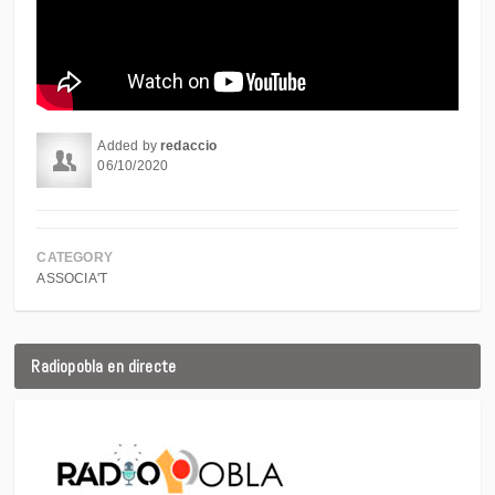
Added by
redaccio
06/10/2020
CATEGORY
ASSOCIA'T
Radiopobla en directe