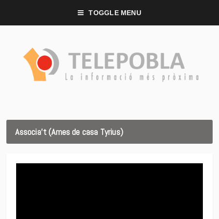
TOGGLE MENU
Associa’t (Ames de casa Tyrius)