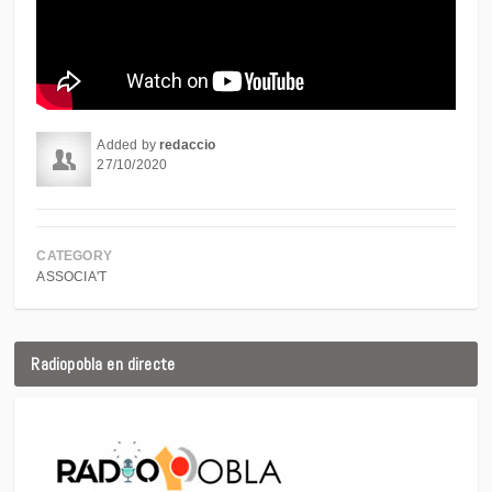
Added by
redaccio
27/10/2020
CATEGORY
ASSOCIA'T
Radiopobla en directe