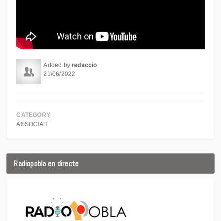
Added by
redaccio
21/06/2022
CATEGORY
ASSOCIA'T
Radiopobla en directe