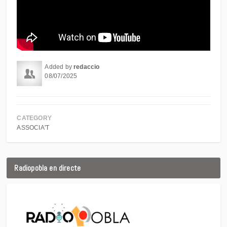
Added by
redaccio
08/07/2025
CATEGORY
ASSOCIA'T
Radiopobla en directe