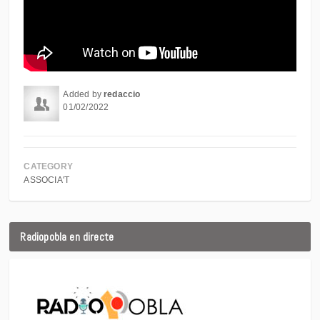
Added by
redaccio
01/02/2022
CATEGORY
ASSOCIA'T
Radiopobla en directe