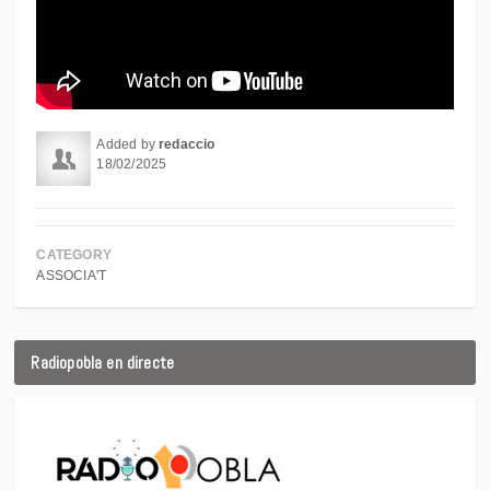
Added by
redaccio
18/02/2025
CATEGORY
ASSOCIA'T
Radiopobla en directe