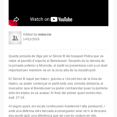
Added by
redaccio
14/11/2016
Quarta jornada de lliga per al Sénior B del basquet Pobla que va
rebre al pavelló d’esports al Benetusser. Després de la derrota de
la jornada anterior a Moncofa, el partit es presentava com a un duel
important per mantenir-se en la zona alta de la classificació
El Senior B isqué per totes i, gràcies a l’encert des de la línia de
triples, va poder començar el partit amb una còmoda distancia al
marcador, que el Benetusser va poder contrarestar quan la punteria
dels tirs triples es va acabar. Al final del primer quart només tres
dalt: 27-24.
Al segon quart, els locals continuaren mantenint l’alta puntuació, i
amb una defensa més tancada aconseguiren anar-se’n al descans
deu punts dalt, una diferència que tal com és costum en ells,