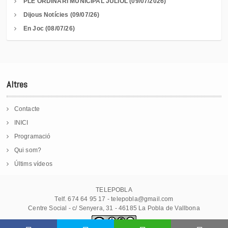
PLE ORDINARI MUNICIPAL JULIOL (09/07/2026)
Dijous Notícies (09/07/26)
En Joc (08/07/26)
Altres
Contacte
INICI
Programació
Qui som?
Últims vídeos
TELEPOBLA
Telf. 674 64 95 17 - telepobla@gmail.com
Centre Social - c/ Senyera, 31 - 46185 La Pobla de Vallbona