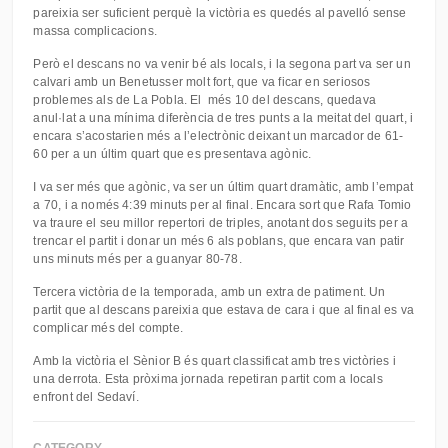
pareixia ser suficient perquè la victòria es quedés al pavelló sense
massa complicacions.
Però el descans no va venir bé als locals, i la segona part va ser un
calvari amb un Benetusser molt fort, que va ficar en seriosos
problemes als de La Pobla. El més 10 del descans, quedava
anul·lat a una mínima diferència de tres punts a la meitat del quart, i
encara s’acostarien més a l’electrònic deixant un marcador de 61-
60 per a un últim quart que es presentava agònic.
I va ser més que agònic, va ser un últim quart dramàtic, amb l’empat
a 70, i a només 4:39 minuts per al final. Encara sort que Rafa Tomio
va traure el seu millor repertori de triples, anotant dos seguits per a
trencar el partit i donar un més 6 als poblans, que encara van patir
uns minuts més per a guanyar 80-78.
Tercera victòria de la temporada, amb un extra de patiment. Un
partit que al descans pareixia que estava de cara i que al final es va
complicar més del compte.
Amb la victòria el Sènior B és quart classificat amb tres victòries i
una derrota. Esta pròxima jornada repetiran partit com a locals
enfront del Sedaví.