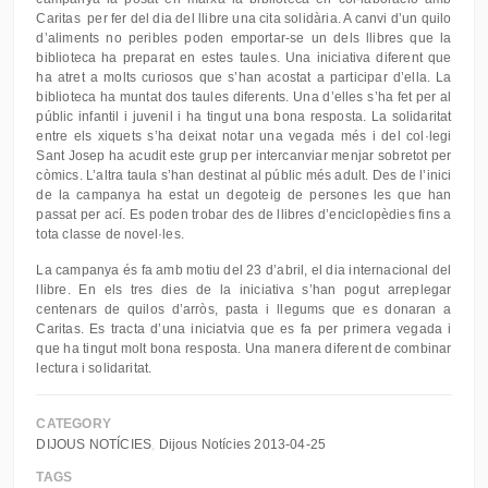
Caritas per fer del dia del llibre una cita solidària. A canvi d’un quilo
d’aliments no peribles poden emportar-se un dels llibres que la
biblioteca ha preparat en estes taules. Una iniciativa diferent que
ha atret a molts curiosos que s’han acostat a participar d’ella. La
biblioteca ha muntat dos taules diferents. Una d’elles s’ha fet per al
públic infantil i juvenil i ha tingut una bona resposta. La solidaritat
entre els xiquets s’ha deixat notar una vegada més i del col·legi
Sant Josep ha acudit este grup per intercanviar menjar sobretot per
còmics. L’altra taula s’han destinat al públic més adult. Des de l’inici
de la campanya ha estat un degoteig de persones les que han
passat per ací. Es poden trobar des de llibres d’enciclopèdies fins a
tota classe de novel·les.
La campanya és fa amb motiu del 23 d’abril, el dia internacional del
llibre. En els tres dies de la iniciativa s’han pogut arreplegar
centenars de quilos d’arròs, pasta i llegums que es donaran a
Caritas. Es tracta d’una iniciatvia que es fa per primera vegada i
que ha tingut molt bona resposta. Una manera diferent de combinar
lectura i solidaritat.
CATEGORY
DIJOUS NOTÍCIES
Dijous Notícies 2013-04-25
TAGS