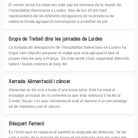
El centre social ha estat seu este cap de setmana de la reunió de
l’hospitalitat Valenciana a Lurdes. Des de les 10 del matí
representants de les diferents delegacions de la província de
valència d’esta agrupació començaven a acreditar-se per
Grups de Treball dins les jornades de Lurdes
La trobada de delegacions de l’hospitalitat Valenciana en Lurdes ha
tingut com objectiu preparar el viatge que esta agrupació farà el
proper mes de juny a França. En este sentit s’han organitzat diferents
tallers i taules redones al llarg del
Xerrada: Alimentació i càncer
Alimentar-se bé com a base d’una bona salut. Este ha estat el
missatge principal de la conferència que esta setmana s’ha fet al
Centre Social. I és que l’alimentació està al darrere d’un percentatge
alt de malalties com el càncer.
Bàsquet Femení
És l’ànim que es repirava al pavelló la vesprada de dimecres. Va ser
com a motiu de la trobada de basquet organitzada dins els actes del