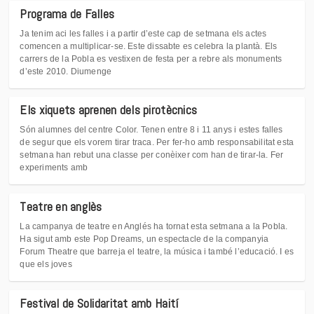
Programa de Falles
Ja tenim aci les falles i a partir d’este cap de setmana els actes
comencen a multiplicar-se. Este dissabte es celebra la plantà. Els
carrers de la Pobla es vestixen de festa per a rebre als monuments
d’este 2010. Diumenge
Els xiquets aprenen dels pirotècnics
Són alumnes del centre Color. Tenen entre 8 i 11 anys i estes falles
de segur que els vorem tirar traca. Per fer-ho amb responsabilitat esta
setmana han rebut una classe per conèixer com han de tirar-la. Fer
experiments amb
Teatre en anglès
La campanya de teatre en Anglés ha tornat esta setmana a la Pobla.
Ha sigut amb este Pop Dreams, un espectacle de la companyia
Forum Theatre que barreja el teatre, la música i també l’educació. I es
que els joves
Festival de Solidaritat amb Haití