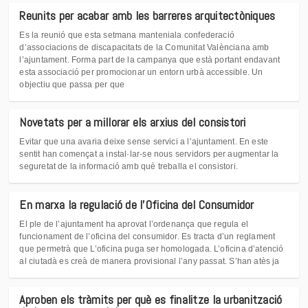
Reunits per acabar amb les barreres arquitectòniques
Es la reunió que esta setmana manteniala confederació
d’associacions de discapacitats de la Comunitat Valènciana amb
l’ajuntament. Forma part de la campanya que està portant endavant
esta associació per promocionar un entorn urbà accessible. Un
objectiu que passa per que
Novetats per a millorar els arxius del consistori
Evitar que una avaria deixe sense servici a l’ajuntament. En este
sentit han començat a instal·lar-se nous servidors per augmentar la
seguretat de la informació amb què treballa el consistori.
En marxa la regulació de l'Oficina del Consumidor
El ple de l’ajuntament ha aprovat l’ordenança que regula el
funcionament de l’oficina del consumidor. Es tracta d’un reglament
que permetrà que L’oficina puga ser homologada. L’oficina d’atenció
al ciutadà es creà de manera provisional l’any passat. S’han atès ja
Aproben els tràmits per què es finalitze la urbanització