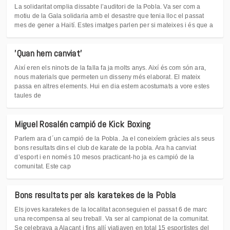
La solidaritat omplia dissabte l’auditori de la Pobla. Va ser com a
motiu de la Gala solidaria amb el desastre que tenia lloc el passat
mes de gener a Haití. Estes imatges parlen per si mateixes i és que a
'Quan hem canviat'
Així eren els ninots de la falla fa ja molts anys. Així és com són ara,
nous materials que permeten un disseny més elaborat. El mateix
passa en altres elements. Hui en dia estem acostumats a vore estes
taules de
Miguel Rosalén campió de Kick Boxing
Parlem ara d´un campió de la Pobla. Ja el coneixíem gràcies als seus
bons resultats dins el club de karate de la pobla. Ara ha canviat
d’esport i en només 10 mesos practicant-ho ja es campió de la
comunitat. Este cap
Bons resultats per als karatekes de la Pobla
Els joves karatekes de la localitat aconseguien el passat 6 de marc
una recompensa al seu treball. Va ser al campionat de la comunitat.
Se celebrava a Alacant i fins allí viatjaven en total 15 esportistes del