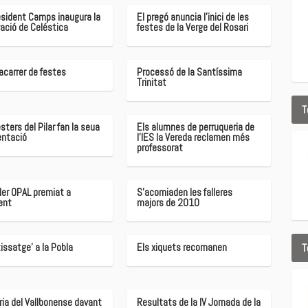
esident Camps inaugura la
El pregó anuncia l'inici de les
ació de Celéstica
festes de la Verge del Rosari
carrer de festes
Processó de la Santíssima
Trinitat
T
esters del Pilar fan la seua
Els alumnes de perruqueria de
entació
l'IES la Vereda reclamen més
professorat
ller OPAL premiat a
S'acomiaden les falleres
ent
majors de 2010
T
issatge' a la Pobla
Els xiquets recomanen
ria del Vallbonense davant
Resultats de la IV Jornada de la