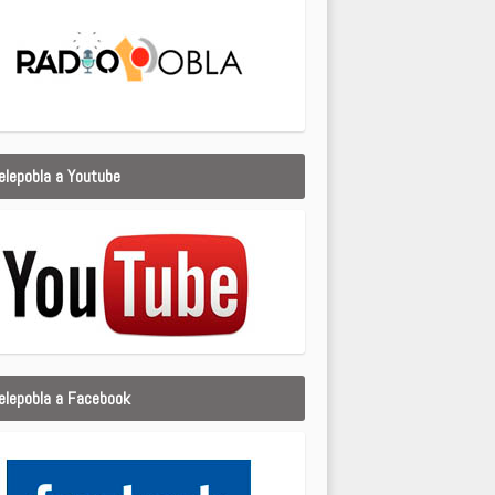
elepobla a Youtube
elepobla a Facebook