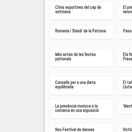
Cites esportives del cap de
El pr
setmana
renov
Romeria i 'Baixà' de la Patrona
Passa
Més actes de les festes
Els f
patronals
Pres
Consells per a una dieta
El ta
equilibrada
Llutx
La presència morisca a la
'Mest
comarca en una exposició
Nou Festival de danses
Victò