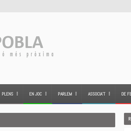
PLENS
EN JOC
PARLEM
ASSOCIA’T
DE F
R