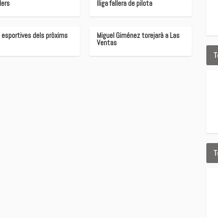
ders
lliga fallera de pilota
 esportives dels pròxims
Miguel Giménez torejarà a Las
Ventas
T
T