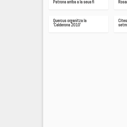
Patrona arriba a la seua fi
Rosar
Quercus organitza la
Cites
'Calderona 2010'
setm