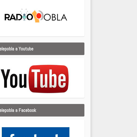
elepobla a Youtube
elepobla a Facebook