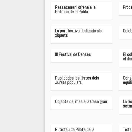
Passacarrer i ofrena a la
Proce
Patrona de la Pobla
La part festiva dedicada als
Celeb
xiquets
III Festival de Danses
El co
el di
Publicades les llistes dels
Conse
Jurats populars
equil
Objecte del mes a la Casa gran
La re
setm
El trofeu de Pilota de la
Trofe