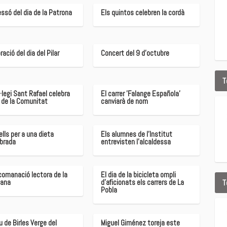
ssó del dia de la Patrona
Els quintos celebren la cordà
ració del dia del Pilar
Concert del 9 d'octubre
T
l·legi Sant Rafael celebra
El carrer 'Falange Española'
a de la Comunitat
canviarà de nom
lls per a una dieta
Els alumnes de l'Institut
ibrada
entrevisten l'alcaldessa
comanació lectora de la
El dia de la bicicleta ompli
T
ana
d'aficionats els carrers de La
Pobla
u de Birles Verge del
Miguel Giménez toreja este