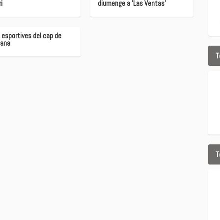
i
diumenge a 'Las Ventas'
 esportives del cap de
ana
T
T