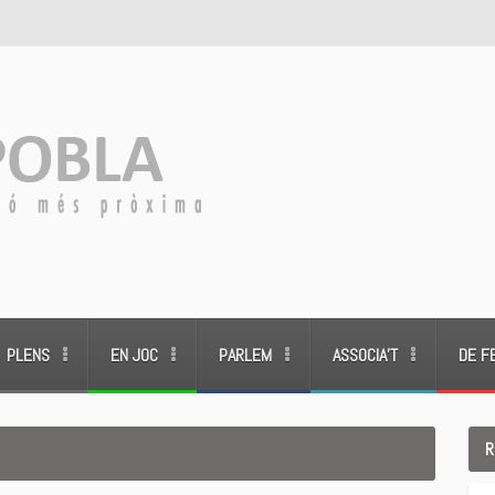
PLENS
EN JOC
PARLEM
ASSOCIA’T
DE F
R