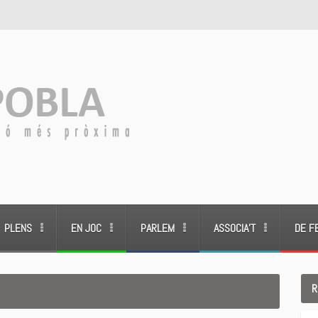
PLENS
EN JOC
PARLEM
ASSOCIA’T
DE F
R