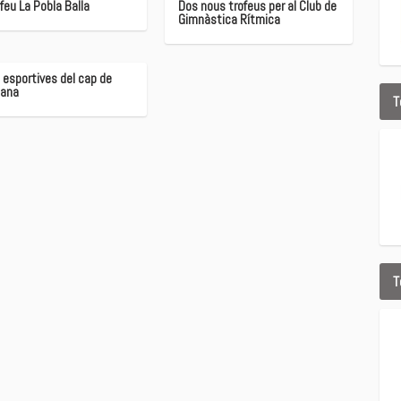
ofeu La Pobla Balla
Dos nous trofeus per al Club de
Gimnàstica Rítmica
 esportives del cap de
ana
T
T