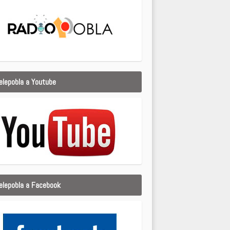
elepobla a Youtube
elepobla a Facebook