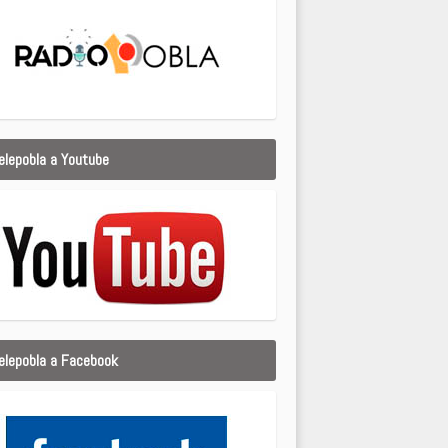
elepobla a Youtube
elepobla a Facebook