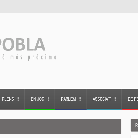
PLENS
EN JOC
PARLEM
ASSOCIA’T
DE F
R