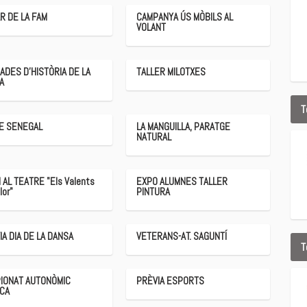
R DE LA FAM
CAMPANYA ÚS MÒBILS AL
VOLANT
ADES D'HISTÒRIA DE LA
TALLER MILOTXES
A
T
DE SENEGAL
LA MANGUILLA, PARATGE
NATURAL
 AL TEATRE "Els Valents
EXPO ALUMNES TALLER
lor"
PINTURA
IA DIA DE LA DANSA
VETERANS-AT. SAGUNTÍ
T
IONAT AUTONÒMIC
PRÈVIA ESPORTS
ICA