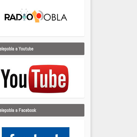
elepobla a Youtube
elepobla a Facebook