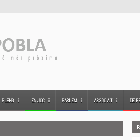
PLENS
EN JOC
PARLEM
ASSOCIA’T
DE F
R