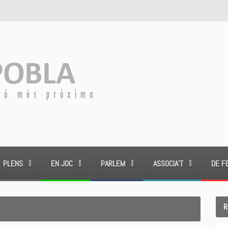
PLENS
EN JOC
PARLEM
ASSOCIA’T
DE F
R