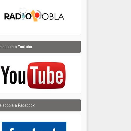
elepobla a Youtube
elepobla a Facebook