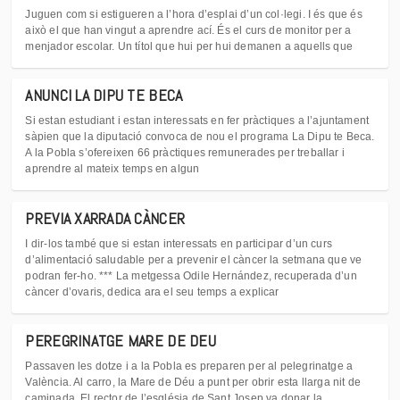
Juguen com si estigueren a l’hora d’esplai d’un col·legi. I és que és
això el que han vingut a aprendre ací. És el curs de monitor per a
menjador escolar. Un títol que hui per hui demanen a aquells que
ANUNCI LA DIPU TE BECA
Si estan estudiant i estan interessats en fer pràctiques a l’ajuntament
sàpien que la diputació convoca de nou el programa La Dipu te Beca.
A la Pobla s’ofereixen 66 pràctiques remunerades per treballar i
aprendre al mateix temps en algun
PREVIA XARRADA CÀNCER
I dir-los també que si estan interessats en participar d’un curs
d’alimentació saludable per a prevenir el càncer la setmana que ve
podran fer-ho. *** La metgessa Odile Hernández, recuperada d’un
càncer d’ovaris, dedica ara el seu temps a explicar
PEREGRINATGE MARE DE DEU
Passaven les dotze i a la Pobla es preparen per al pelegrinatge a
València. Al carro, la Mare de Déu a punt per obrir esta llarga nit de
caminada. El rector de l’església de Sant Josep va donar la