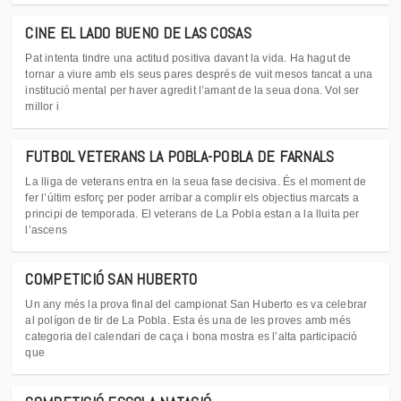
CINE EL LADO BUENO DE LAS COSAS
Pat intenta tindre una actitud positiva davant la vida. Ha hagut de
tornar a viure amb els seus pares després de vuit mesos tancat a una
institució mental per haver agredit l’amant de la seua dona. Vol ser
millor i
FUTBOL VETERANS LA POBLA-POBLA DE FARNALS
La lliga de veterans entra en la seua fase decisiva. És el moment de
fer l’últim esforç per poder arribar a complir els objectius marcats a
principi de temporada. El veterans de La Pobla estan a la lluita per
l’ascens
COMPETICIÓ SAN HUBERTO
Un any més la prova final del campionat San Huberto es va celebrar
al polígon de tir de La Pobla. Esta és una de les proves amb més
categoria del calendari de caça i bona mostra es l’alta participació
que