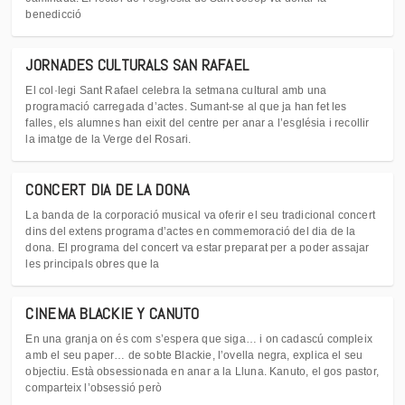
benedicció
JORNADES CULTURALS SAN RAFAEL
El col·legi Sant Rafael celebra la setmana cultural amb una
programació carregada d’actes. Sumant-se al que ja han fet les
falles, els alumnes han eixit del centre per anar a l’església i recollir
la imatge de la Verge del Rosari.
CONCERT DIA DE LA DONA
La banda de la corporació musical va oferir el seu tradicional concert
dins del extens programa d’actes en commemoració del dia de la
dona. El programa del concert va estar preparat per a poder assajar
les principals obres que la
CINEMA BLACKIE Y CANUTO
En una granja on és com s’espera que siga… i on cadascú compleix
amb el seu paper… de sobte Blackie, l’ovella negra, explica el seu
objectiu. Està obsessionada en anar a la Lluna. Kanuto, el gos pastor,
comparteix l’obsessió però