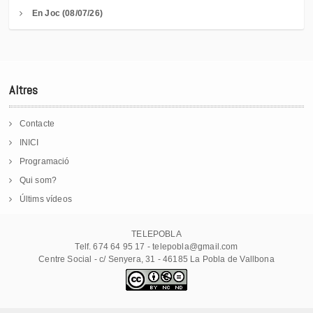
En Joc (08/07/26)
Altres
Contacte
INICI
Programació
Qui som?
Últims vídeos
TELEPOBLA
Telf. 674 64 95 17 - telepobla@gmail.com
Centre Social - c/ Senyera, 31 - 46185 La Pobla de Vallbona