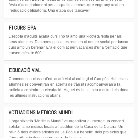
festa d’acomiadament per a aquells alumnes que enguany acaben
l’educació obligatòria. Una etapa que tancaven
FI CURS EPA
L’escola d’adults acaba curs i ho fa amb una xicoteta festa per als
seus alumnes. Dimecres passat es reunien al centre social per tancar
curs amb un berenar. Era el comiat per vacances d’una formació que
cursen més de 600
EDUCACIÓ VIAL
Comencen la classe d’educació vial al col·legi el Campés. Hui, estos
alumnes es convertiran en agents de trànsit i acompanyaran a la
policia a controlar la circulació. Miguel és hui el seu mestre i els dóna
les últimes instruccions abans
ACTUACIONS MEDICOS MUNDI
L’organització “Medicus Mundi” va organitzar diumenge un concert
solidari amb músics locals a l’auditori de la Casa de la Cultura. Un
reunió dels millors artistes de La Pobla a benefici dels projectes que
l’organització desenvolupa des de fa anys a