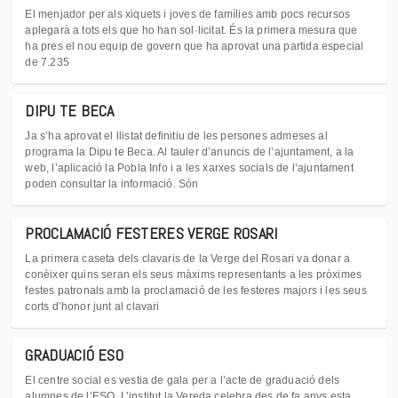
El menjador per als xiquets i joves de famílies amb pocs recursos
aplegarà a tots els que ho han sol·licitat. És la primera mesura que
ha pres el nou equip de govern que ha aprovat una partida especial
de 7.235
DIPU TE BECA
Ja s’ha aprovat el llistat definitiu de les persones admeses al
programa la Dipu te Beca. Al tauler d’anuncis de l’ajuntament, a la
web, l’aplicació la Pobla Info i a les xarxes socials de l’ajuntament
poden consultar la informació. Són
PROCLAMACIÓ FESTERES VERGE ROSARI
La primera caseta dels clavaris de la Verge del Rosari va donar a
conèixer quins seran els seus màxims representants a les pròximes
festes patronals amb la proclamació de les festeres majors i les seus
corts d’honor junt al clavari
GRADUACIÓ ESO
El centre social es vestia de gala per a l’acte de graduació dels
alumnes de l’ESO. L’institut la Vereda celebra des de fa anys esta