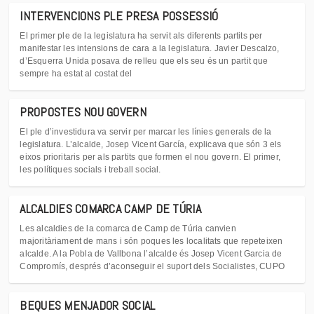
INTERVENCIONS PLE PRESA POSSESSIÓ
El primer ple de la legislatura ha servit als diferents partits per
manifestar les intensions de cara a la legislatura. Javier Descalzo,
d’Esquerra Unida posava de relleu que els seu és un partit que
sempre ha estat al costat del
PROPOSTES NOU GOVERN
El ple d’investidura va servir per marcar les línies generals de la
legislatura. L’alcalde, Josep Vicent García, explicava que són 3 els
eixos prioritaris per als partits que formen el nou govern. El primer,
les polítiques socials i treball social.
ALCALDIES COMARCA CAMP DE TÚRIA
Les alcaldies de la comarca de Camp de Túria canvien
majoritàriament de mans i són poques les localitats que repeteixen
alcalde. A la Pobla de Vallbona l’alcalde és Josep Vicent Garcia de
Compromís, després d’aconseguir el suport dels Socialistes, CUPO
BEQUES MENJADOR SOCIAL