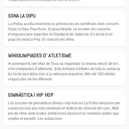
SONA LA DIPU
La Pobla acollia divendres la primera de les semifinals dels concerts
Sona la Dipu Pop-Rock. El grup Atlàntic va encetar els concerts
d’enguany que organitza la Diputació de València. Es tracta d’un
grup de música Pop. El concurs els dóna
MINIOLIMPIADES D' ATLETISME
Al poliesportiu del Mas de Tous va organitzar la setena edició de les
mini-olimpíades d’atletisme. Esta trobada d’atletes de tota la comarca
és l’acte que dóna inici a la setmana esportiva. Més de 300 atletes
vinguts des de les diferents
GIMNÀSTICA I HIP HOP
Les escoles de gimnàstica rítmica i hip-hop de La Pobla tancaven per
vacances una any més celebrant el festival de cloenda del curs. Matí
ple de ritme amb moltes exhibicions davant d’un nombrós públic que
omplia el pavelló. Les actuacions