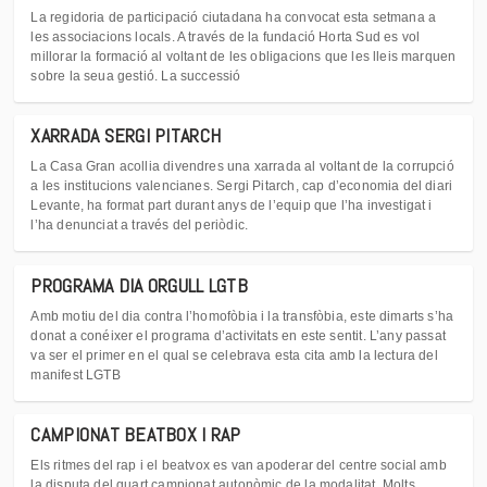
La regidoria de participació ciutadana ha convocat esta setmana a
les associacions locals. A través de la fundació Horta Sud es vol
millorar la formació al voltant de les obligacions que les lleis marquen
sobre la seua gestió. La successió
XARRADA SERGI PITARCH
La Casa Gran acollia divendres una xarrada al voltant de la corrupció
a les institucions valencianes. Sergi Pitarch, cap d’economia del diari
Levante, ha format part durant anys de l’equip que l’ha investigat i
l’ha denunciat a través del periòdic.
PROGRAMA DIA ORGULL LGTB
Amb motiu del dia contra l’homofòbia i la transfòbia, este dimarts s’ha
donat a conéixer el programa d’activitats en este sentit. L’any passat
va ser el primer en el qual se celebrava esta cita amb la lectura del
manifest LGTB
CAMPIONAT BEATBOX I RAP
Els ritmes del rap i el beatvox es van apoderar del centre social amb
la disputa del quart campionat autonòmic de la modalitat. Molts