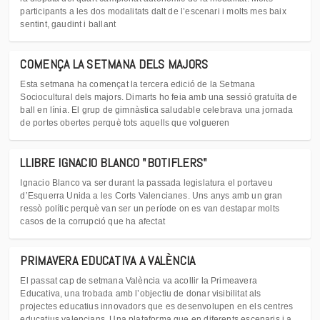
participants a les dos modalitats dalt de l’escenari i molts mes baix
sentint, gaudint i ballant
COMENÇA LA SETMANA DELS MAJORS
Esta setmana ha començat la tercera edició de la Setmana
Sociocultural dels majors. Dimarts ho feia amb una sessió gratuïta de
ball en línia. El grup de gimnàstica saludable celebrava una jornada
de portes obertes perquè tots aquells que volgueren
LLIBRE IGNACIO BLANCO "BOTIFLERS"
Ignacio Blanco va ser durant la passada legislatura el portaveu
d’Esquerra Unida a les Corts Valencianes. Uns anys amb un gran
ressò polític perquè van ser un període on es van destapar molts
casos de la corrupció que ha afectat
PRIMAVERA EDUCATIVA A VALÈNCIA
El passat cap de setmana València va acollir la Primeavera
Educativa, una trobada amb l’objectiu de donar visibilitat als
projectes educatius innovadors que es desenvolupen en els centres
educatius valencians. Una plataforma que en diferents escenaris i a