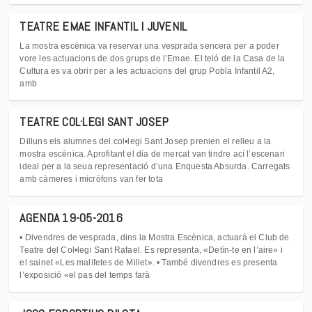
TEATRE EMAE INFANTIL I JUVENIL
La mostra escènica va reservar una vesprada sencera per a poder
vore les actuacions de dos grups de l’Emae. El teló de la Casa de la
Cultura es va obrir per a les actuacions del grup Pobla Infantil A2,
amb
TEATRE COL·LEGI SANT JOSEP
Dilluns els alumnes del col•legi Sant Josep prenien el relleu a la
mostra escènica. Aprofitant el dia de mercat van tindre ací l’escenari
ideal per a la seua representació d’una Enquesta Absurda. Carregats
amb càmeres i micròfons van fer tota
AGENDA 19-05-2016
• Divendres de vesprada, dins la Mostra Escènica, actuarà el Club de
Teatre del Col•legi Sant Rafael. Es representa, «Detín-te en l’aire» i
el sainet «Les malifetes de Miliet». • També divendres es presenta
l’exposició «el pas del temps farà