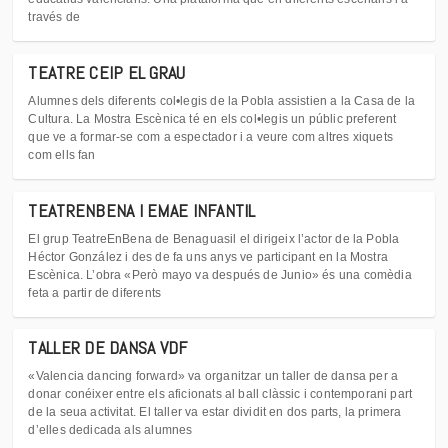
través de
TEATRE CEIP EL GRAU
Alumnes dels diferents col•legis de la Pobla assistien a la Casa de la
Cultura. La Mostra Escènica té en els col•legis un públic preferent
que ve a formar-se com a espectador i a veure com altres xiquets
com ells fan
TEATRENBENA I EMAE INFANTIL
El grup TeatreEnBena de Benaguasil el dirigeix l’actor de la Pobla
Héctor González i des de fa uns anys ve participant en la Mostra
Escènica. L’obra «Però mayo va después de Junio» és una comèdia
feta a partir de diferents
TALLER DE DANSA VDF
«Valencia dancing forward» va organitzar un taller de dansa per a
donar conéixer entre els aficionats al ball clàssic i contemporani part
de la seua activitat. El taller va estar dividit en dos parts, la primera
d’elles dedicada als alumnes