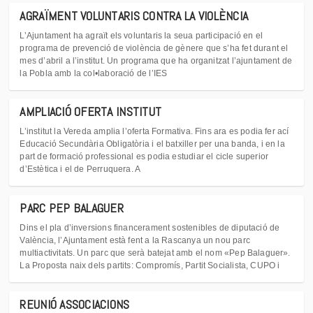
AGRAÏMENT VOLUNTARIS CONTRA LA VIOLÈNCIA
L’Ajuntament ha agraït els voluntaris la seua participació en el
programa de prevenció de violència de gènere que s’ha fet durant el
mes d’abril a l’institut. Un programa que ha organitzat l’ajuntament de
la Pobla amb la col•laboració de l’IES
AMPLIACIÓ OFERTA INSTITUT
L’institut la Vereda amplia l’oferta Formativa. Fins ara es podia fer ací
Educació Secundària Obligatòria i el batxiller per una banda, i en la
part de formació professional es podia estudiar el cicle superior
d’Estètica i el de Perruquera. A
PARC PEP BALAGUER
Dins el pla d’inversions financerament sostenibles de diputació de
València, l’Ajuntament està fent a la Rascanya un nou parc
multiactivitats. Un parc que serà batejat amb el nom «Pep Balaguer».
La Proposta naix dels partits: Compromís, Partit Socialista, CUPO i
REUNIÓ ASSOCIACIONS