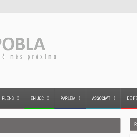
PLENS
EN JOC
PARLEM
ASSOCIA’T
DE F
R