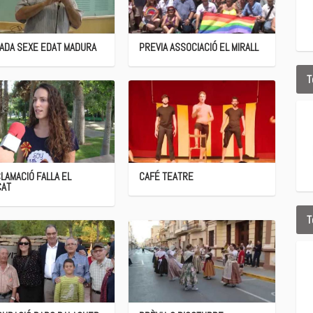
ADA SEXE EDAT MADURA
PREVIA ASSOCIACIÓ EL MIRALL
T
LAMACIÓ FALLA EL
CAFÉ TEATRE
CAT
T