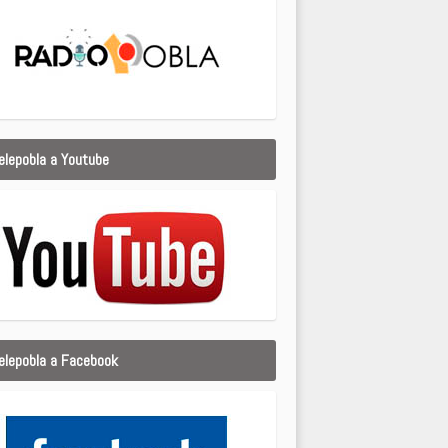
elepobla a Youtube
elepobla a Facebook