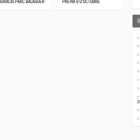
GURACIÓ PARC BALAGUER
PRÈVIA 9 D’OCTUBRE
Ú
(