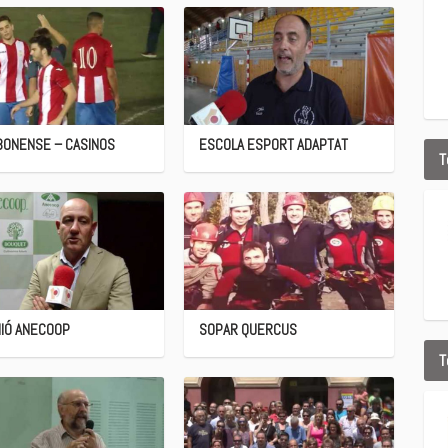
BONENSE – CASINOS
ESCOLA ESPORT ADAPTAT
T
IÓ ANECOOP
SOPAR QUERCUS
T