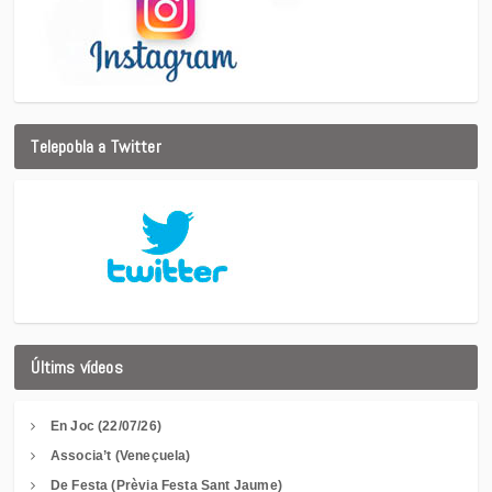
Telepobla a Twitter
Últims vídeos
En Joc (22/07/26)
Associa’t (Veneçuela)
De Festa (Prèvia Festa Sant Jaume)