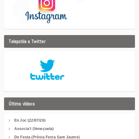
Telepobla a Twitter
Últims vídeos
En Joc (22/07/26)
Associa’t (Veneçuela)
De Festa (Prèvia Festa Sant Jaume)