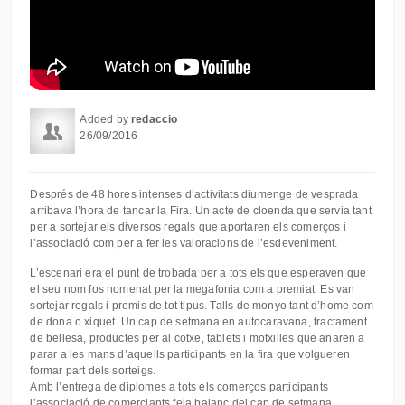
Added by
redaccio
26/09/2016
Després de 48 hores intenses d’activitats diumenge de vesprada
arribava l’hora de tancar la Fira. Un acte de cloenda que servia tant
per a sortejar els diversos regals que aportaren els comerços i
l’associació com per a fer les valoracions de l’esdeveniment.
L’escenari era el punt de trobada per a tots els que esperaven que
el seu nom fos nomenat per la megafonia com a premiat. Es van
sortejar regals i premis de tot tipus. Talls de monyo tant d’home com
de dona o xiquet. Un cap de setmana en autocaravana, tractament
de bellesa, productes per al cotxe, tablets i motxilles que anaren a
parar a les mans d’aquells participants en la fira que volgueren
formar part dels sorteigs.
Amb l’entrega de diplomes a tots els comerços participants
l’associació de comerciants feia balanç del cap de setmana