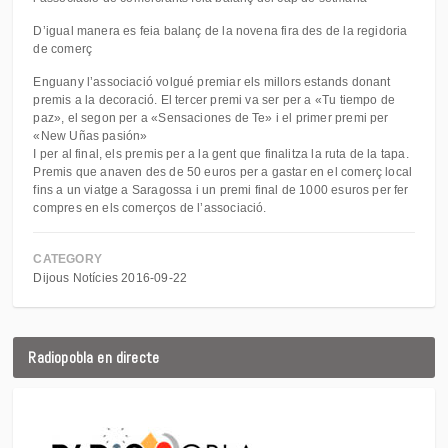
D’igual manera es feia balanç de la novena fira des de la regidoria
de comerç
Enguany l’associació volgué premiar els millors estands donant
premis a la decoració. El tercer premi va ser per a «Tu tiempo de
paz», el segon per a «Sensaciones de Te» i el primer premi per
«New Uñas pasión»
I per al final, els premis per a la gent que finalitza la ruta de la tapa.
Premis que anaven des de 50 euros per a gastar en el comerç local
fins a un viatge a Saragossa i un premi final de 1000 esuros per fer
compres en els comerços de l’associació.
CATEGORY
Dijous Notícies 2016-09-22
Radiopobla en directe