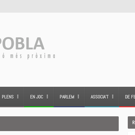
PLENS
EN JOC
PARLEM
ASSOCIA’T
DE F
R