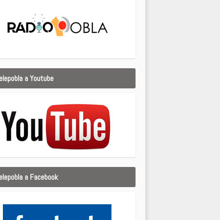
elepobla a Youtube
elepobla a Facebook