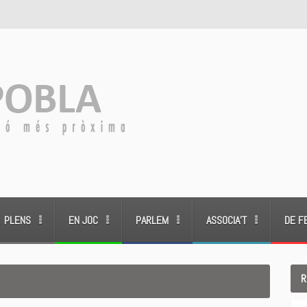
PLENS
EN JOC
PARLEM
ASSOCIA’T
DE F
R