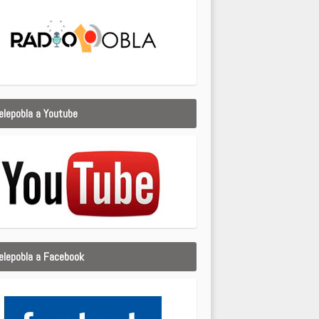
elepobla a Youtube
elepobla a Facebook