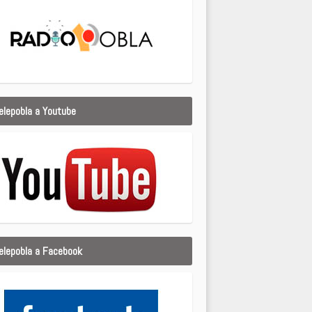
elepobla a Youtube
elepobla a Facebook