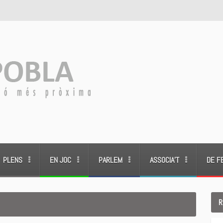
PLENS
EN JOC
PARLEM
ASSOCIA’T
DE F
R