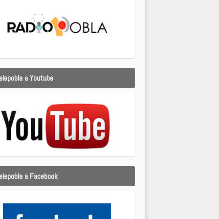
elepobla a Youtube
elepobla a Facebook