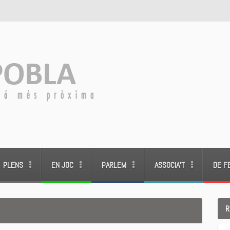
PLENS
EN JOC
PARLEM
ASSOCIA’T
DE F
R