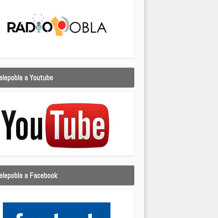
elepobla a Youtube
elepobla a Facebook