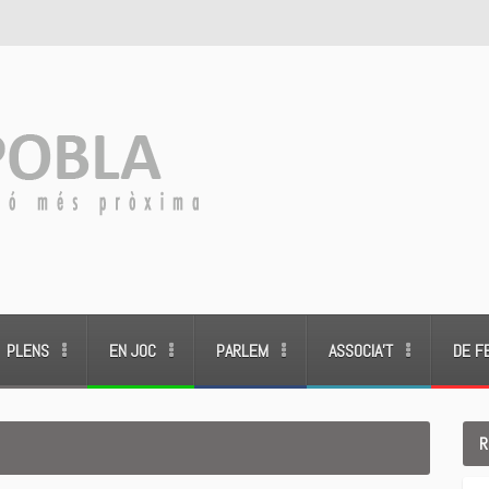
PLENS
EN JOC
PARLEM
ASSOCIA’T
DE F
R