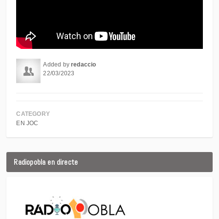
Added by
redaccio
22/03/2023
CATEGORY
EN JOC
Radiopobla en directe