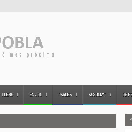
PLENS
EN JOC
PARLEM
ASSOCIA’T
DE F
R