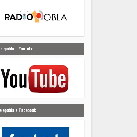
elepobla a Youtube
elepobla a Facebook