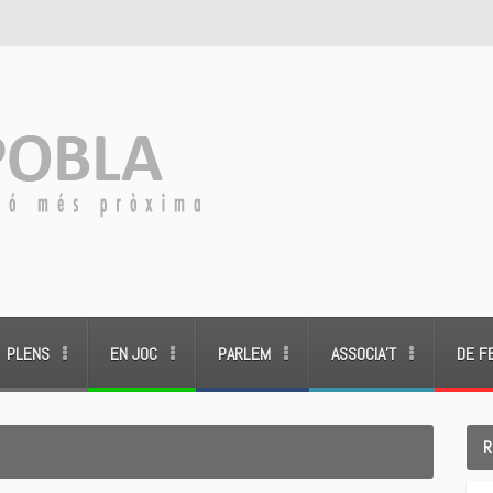
PLENS
EN JOC
PARLEM
ASSOCIA’T
DE F
R