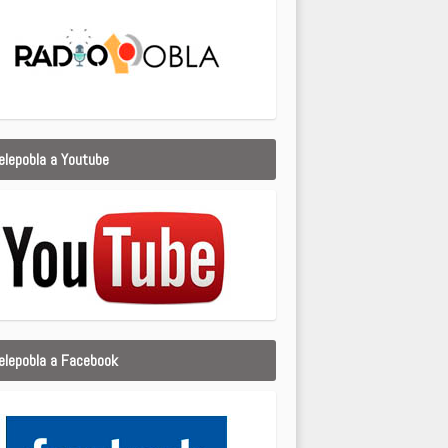
elepobla a Youtube
elepobla a Facebook