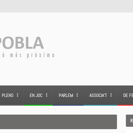
PLENS
EN JOC
PARLEM
ASSOCIA’T
DE F
R