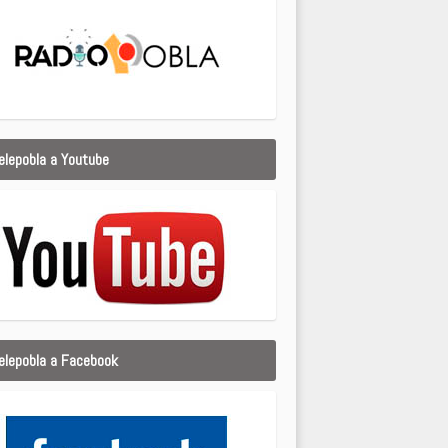
elepobla a Youtube
elepobla a Facebook