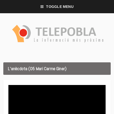
TOGGLE MENU
L’anècdota (05 Mari Carme Giner)