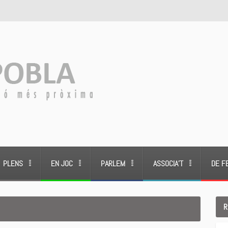
PLENS
EN JOC
PARLEM
ASSOCIA’T
DE F
R