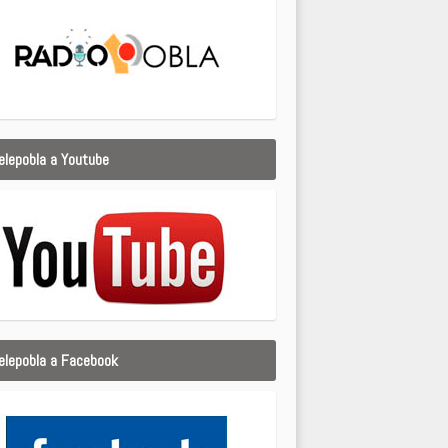
elepobla a Youtube
elepobla a Facebook