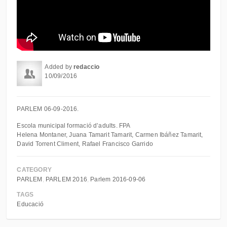
Added by
redaccio
10/09/2016
PARLEM 06-09-2016.
Escola municipal formació d’adults. FPA
Helena Montaner, Juana Tamarit Tamarit, Carmen Ibáñez Tamarit,
David Torrent Climent, Rafael Francisco Garrido
CATEGORY
PARLEM
PARLEM 2016
Parlem 2016-09-06
TAGS
Educació