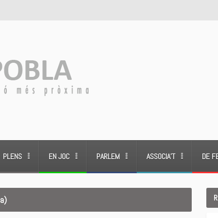
PLENS
EN JOC
PARLEM
ASSOCIA’T
DE F
R
a)