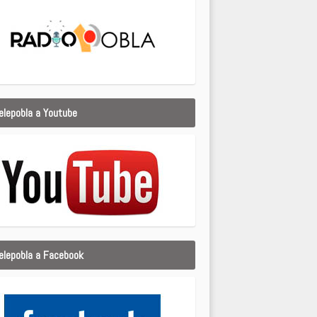
elepobla a Youtube
elepobla a Facebook