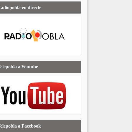
adiopobla en directe
elepobla a Youtube
elepobla a Facebook