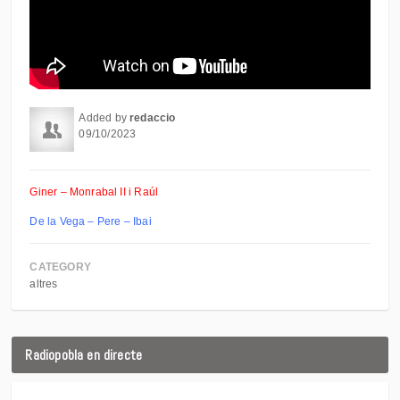
Added by
redaccio
09/10/2023
Giner – Monrabal II i Raúl
De la Vega – Pere – Ibai
CATEGORY
altres
Radiopobla en directe