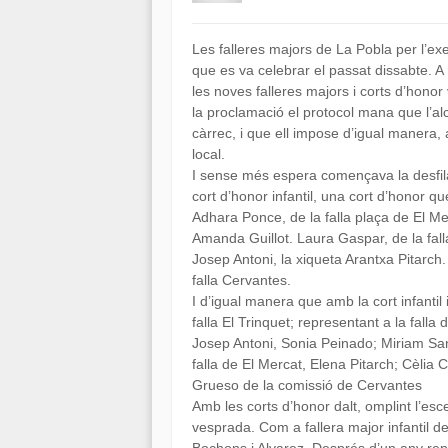
Les falleres majors de La Pobla per l’
que es va celebrar el passat dissabte. A
les noves falleres majors i corts d’honor
la proclamació el protocol mana que l’alc
càrrec, i que ell impose d’igual manera,
local.
I sense més espera començava la desfila
cort d’honor infantil, una cort d’honor 
Adhara Ponce, de la falla plaça de El Me
Amanda Guillot. Laura Gaspar, de la falla
Josep Antoni, la xiqueta Arantxa Pitarch. 
falla Cervantes.
I d’igual manera que amb la cort infantil
falla El Trinquet; representant a la fall
Josep Antoni, Sonia Peinado; Miriam Santo
falla de El Mercat, Elena Pitarch; Cèlia 
Grueso de la comissió de Cervantes
Amb les corts d’honor dalt, omplint l’es
vesprada. Com a fallera major infantil de