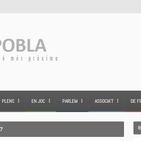
PLENS
EN JOC
PARLEM
ASSOCIA’T
DE F
R
17