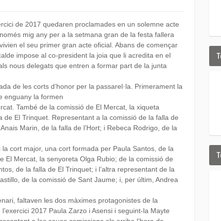
exercici de 2017 quedaren proclamades en un solemne acte
 només mig any per a la setmana gran de la festa fallera
 vivien el seu primer gran acte oficial. Abans de començar
T
alde impose al co-president la joia que li acredita en el
 als nous delegats que entren a formar part de la junta
da de les corts d’honor per la passarel·la. Primerament la
que enguany la formen
rcat. També de la comissió de El Mercat, la xiqueta
 de El Trinquet. Representant a la comissió de la falla de
Anais Marin, de la falla de l’Hort; i Rebeca Rodrigo, de la
 i la cort major, una cort formada per Paula Santos, de la
T
a de El Mercat, la senyoreta Olga Rubio; de la comissió de
s, de la falla de El Trinquet; i l’altra representant de la
Castillo, de la comissió de Sant Jaume; i, per últim, Andrea
cenari, faltaven les dos màximes protagonistes de la
 l’exercici 2017 Paula Zarzo i Asensi i seguint-la Mayte