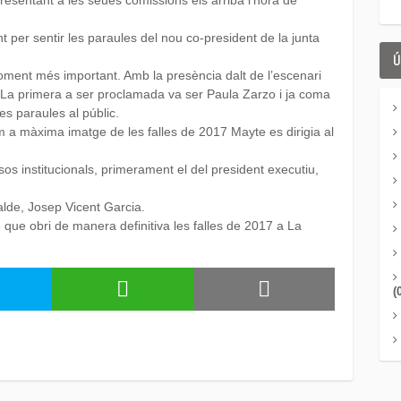
esentant a les seues comissions els arriba l’hora de
t per sentir les paraules del nou co-president de la junta
Ú
oment més important. Amb la presència dalt de l’escenari
t. La primera a ser proclamada va ser Paula Zarzo i ja coma
nes paraules al públic.
om a màxima imatge de les falles de 2017 Mayte es dirigia al
ursos institucionals, primerament el del president executiu,
lcalde, Josep Vicent Garcia.
que obri de manera definitiva les falles de 2017 a La
(