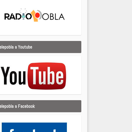
elepobla a Youtube
elepobla a Facebook