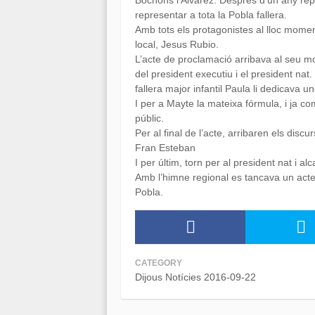
Bochons i Alvarez. Després d’un any repr
representar a tota la Pobla fallera.
Amb tots els protagonistes al lloc momen
local, Jesus Rubio.
L’acte de proclamació arribava al seu m
del president executiu i el president na
fallera major infantil Paula li dedicava u
I per a Mayte la mateixa fórmula, i ja c
públic.
Per al final de l’acte, arribaren els disc
Fran Esteban
I per últim, torn per al president nat i a
Amb l’himne regional es tancava un acte 
Pobla.
CATEGORY
Dijous Notícies 2016-09-22