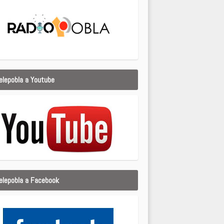
elepobla a Youtube
elepobla a Facebook