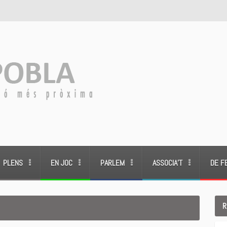
PLENS
EN JOC
PARLEM
ASSOCIA’T
DE F
R