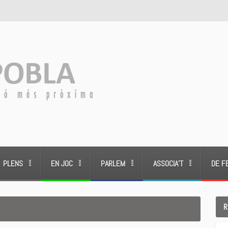
PLENS
EN JOC
PARLEM
ASSOCIA’T
DE F
R