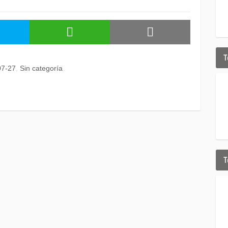
T
07-27
Sin categoría
T