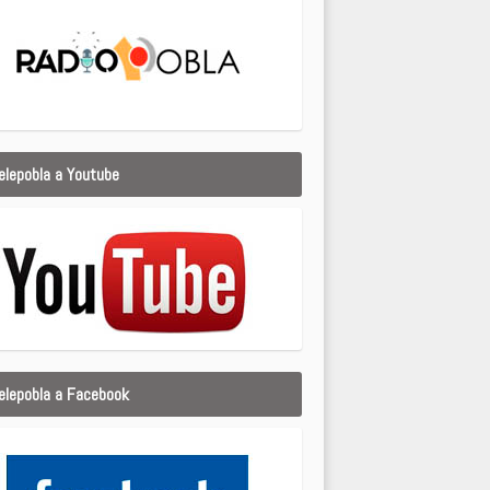
elepobla a Youtube
elepobla a Facebook