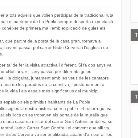
r a tots aquells que volien participar de la tradicional ruta
toria i el patrimoni de La Pobla sempre desperta expectació
e conéixer de primera mà i amb explicació de guies els
T
r, que partint de la porta de la casa gran, tornava a
ic, havent passat pel carrer Bisbe Cervera i l’església de
s.
 tal de fer la visita atractiva i diferent. Si fa dos anys va
 «Botifarra» i l’any passat per diferents guies
bal i la dolçaina, juntament amb les veus de les cantaors
 una de les parades de la comitiva, i posteriorment a
de la vida i els espais més significatius del municipi.
T
 espais on els primitius habitants de La Pobla
s segles la nostra historia com a poble. El recorregut va
tar els llocs on es trobaven els portals de la muralla que
a d’una caserna militar del carrer Sant Antoni també va ser
 també l’antic Carrer Sant Onofre i el convent que allí va
rer Bisbe Cervera va ser analitzada, abans d’arribar al lloc