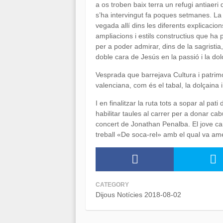
a os troben baix terra un refugi antiaeri 
s’ha intervingut fa poques setmanes. La 
vegada allí dins les diferents explicaci
ampliacions i estils constructius que ha 
per a poder admirar, dins de la sagristi
doble cara de Jesús en la passió i la dol
Vesprada que barrejava Cultura i patrim
valenciana, com és el tabal, la dolçaina
I en finalitzar la ruta tots a sopar al pat
habilitar taules al carrer per a donar cabu
concert de Jonathan Penalba. El jove can
treball «De soca-rel» amb el qual va amen
CATEGORY
Dijous Notícies 2018-08-02