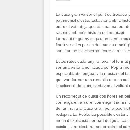
La casa gran va ser el punt de trobada pe
patrimonial d’estiu. Esta cita amb la his
entre el veïnat, ja que és una manera d
racons amb més historia del municipi.
La ruta d’enguany seguia un camí circula
finalitzar a les portes del museu etnològ
sant Jaume i la cisterna, entre altres lloc
Estes rutes cada any renoven el format per
ser una visita amenitzada per Pep Gimeno
especialitzats, enguany la música del ta
que van formar una rondalla que en cada
l’explicació del guia, cantaven al voltant 
Un recorregut de quasi dos hores en pels
començaren a viure, començant ja fa molt
donar inici a la Casa Gran per a poc visi
rodejava La Pobla. La possible existènci
motiu d’explicació per part del guia, com
existir. L’arquitectura modernista del car