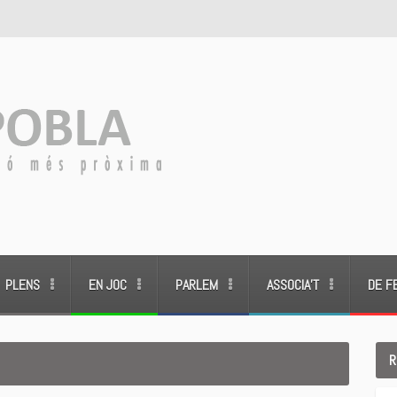
PLENS
EN JOC
PARLEM
ASSOCIA’T
DE F
R