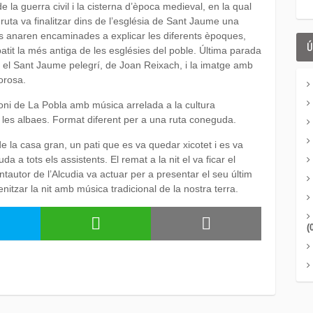
de la guerra civil i la cisterna d’època medieval, en la qual
ruta va finalitzar dins de l’església de Sant Jaume una
ons anaren encaminades a explicar les diferents èpoques,
Ú
patit la més antiga de les esglésies del poble. Última parada
a, el Sant Jaume pelegrí, de Joan Reixach, i la imatge amb
orosa.
oni de La Pobla amb música arrelada a la cultura
 i les albaes. Format diferent per a una ruta coneguda.
i de la casa gran, un pati que es va quedar xicotet i es va
da a tots els assistents. El remat a la nit el va ficar el
tautor de l’Alcudia va actuar per a presentar el seu últim
itzar la nit amb música tradicional de la nostra terra.
(