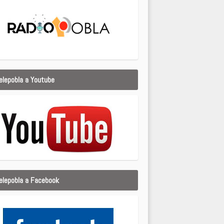
elepobla a Youtube
elepobla a Facebook