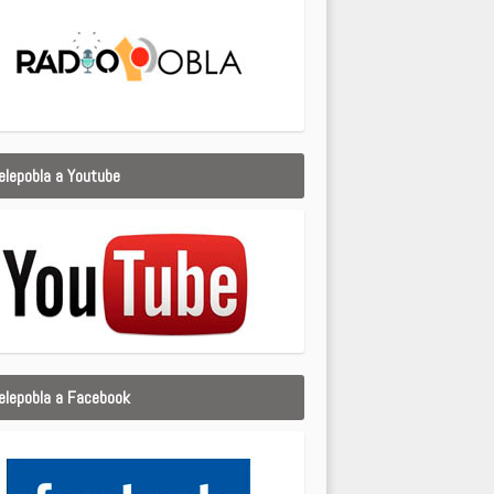
elepobla a Youtube
elepobla a Facebook