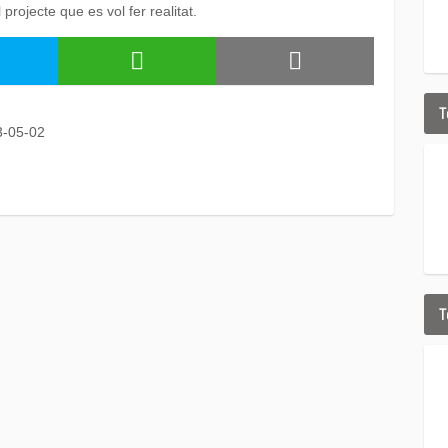
 projecte que es vol fer realitat.
T
3-05-02
T