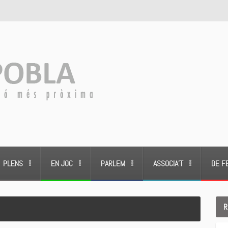
PLENS
EN JOC
PARLEM
ASSOCIA’T
DE F
R