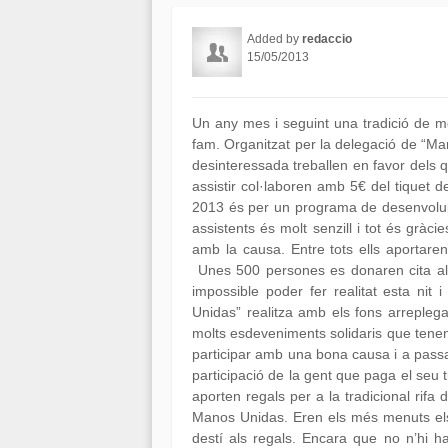
Added by
redaccio
15/05/2013
Un any mes i seguint una tradició de mo
fam. Organitzat per la delegació de “M
desinteressada treballen en favor dels
assistir col·laboren amb 5€ del tiquet de
2013 és per un programa de desenvolupam
assistents és molt senzill i tot és gràc
amb la causa. Entre tots ells aportaren e
Unes 500 persones es donaren cita al ce
impossible poder fer realitat esta nit
Unidas” realitza amb els fons arreplega
molts esdeveniments solidaris que tenen 
participar amb una bona causa i a passar
participació de la gent que paga el seu t
aporten regals per a la tradicional rif
Manos Unidas. Eren els més menuts els e
destí als regals. Encara que no n’hi h