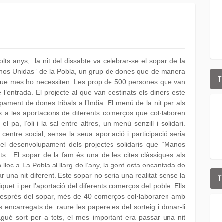
lts anys, la nit del dissabte va celebrar-se el sopar de la
anos Unidas” de la Pobla, un grup de dones que de manera
T
 que mes ho necessiten. Les prop de 500 persones que van
 l’entrada. El projecte al que van destinats els diners este
ent de dones tribals a l’India. El menú de la nit per als
ies a les aportacions de diferents comerços que col·laboren
l pa, l’oli i la sal entre altres, un menú senzill i solidari.
ntre social, sense la seua aportació i participació seria
 i el desenvolupament dels projectes solidaris que “Manos
ts. El sopar de la fam és una de les cites clàssiques als
lloc a La Pobla al llarg de l’any, la gent esta encantada de
 una nit diferent. Este sopar no seria una realitat sense la
T
iquet i per l’aportació del diferents comerços del poble. Ells
a desprès del sopar, més de 40 comerços col·laboraren amb
ncarregats de traure les paperetes del sorteig i donar-li
agué sort per a tots, el mes important era passar una nit