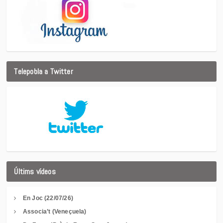
Telepobla a Twitter
Últims vídeos
En Joc (22/07/26)
Associa’t (Veneçuela)