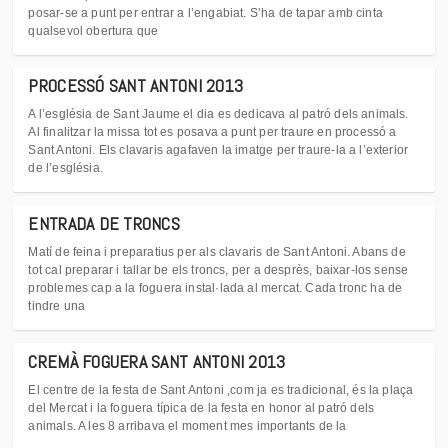
posar-se a punt per entrar a l’engabiat. S’ha de tapar amb cinta
qualsevol obertura que
PROCESSÓ SANT ANTONI 2013
A l’església de Sant Jaume el dia es dedicava al patró dels animals.
Al finalitzar la missa tot es posava a punt per traure en processó a
Sant Antoni. Els clavaris agafaven la imatge per traure-la a l’exterior
de l’església.
ENTRADA DE TRONCS
Matí de feina i preparatius per als clavaris de Sant Antoni. Abans de
tot cal preparar i tallar be els troncs, per a desprès, baixar-los sense
problemes cap a la foguera instal·lada al mercat. Cada tronc ha de
tindre una
CREMÀ FOGUERA SANT ANTONI 2013
El centre de la festa de Sant Antoni ,com ja es tradicional, és la plaça
del Mercat i la foguera típica de la festa en honor al patró dels
animals. A les 8 arribava el moment mes importants de la