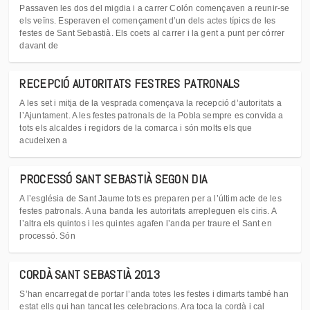
Passaven les dos del migdia i a carrer Colón començaven a reunir-se
els veïns. Esperaven el començament d’un dels actes típics de les
festes de Sant Sebastià. Els coets al carrer i la gent a punt per córrer
davant de
RECEPCIÓ AUTORITATS FESTRES PATRONALS
A les set i mitja de la vesprada començava la recepció d’autoritats a
l’Ajuntament. A les festes patronals de la Pobla sempre es convida a
tots els alcaldes i regidors de la comarca i són molts els que
acudeixen a
PROCESSÓ SANT SEBASTIÀ SEGON DIA
A l’església de Sant Jaume tots es preparen per a l’últim acte de les
festes patronals. A una banda les autoritats arrepleguen els ciris. A
l’altra els quintos i les quintes agafen l’anda per traure el Sant en
processó. Són
CORDÀ SANT SEBASTIÀ 2013
S’han encarregat de portar l’anda totes les festes i dimarts també han
estat ells qui han tancat les celebracions. Ara toca la cordà i cal