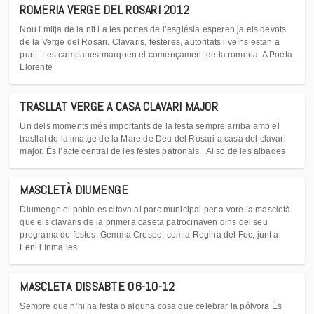
ROMERIA VERGE DEL ROSARI 2012
Nou i mitja de la nit i a les portes de l’església esperen ja els devots
de la Verge del Rosari. Clavaris, festeres, autoritats i veïns estan a
punt. Les campanes marquen el començament de la romeria. A Poeta
Llorente
TRASLLAT VERGE A CASA CLAVARI MAJOR
Un dels moments més importants de la festa sempre arriba amb el
trasllat de la imatge de la Mare de Deu del Rosari a casa del clavari
major. És l’acte central de les festes patronals. Al so de les albades
MASCLETÀ DIUMENGE
Diumenge el poble es citava al parc municipal per a vore la mascletà
que els clavaris de la primera caseta patrocinaven dins del seu
programa de festes. Gemma Crespo, com a Regina del Foc, junt a
Leni i Inma les
MASCLETA DISSABTE 06-10-12
Sempre que n’hi ha festa o alguna cosa que celebrar la pólvora És