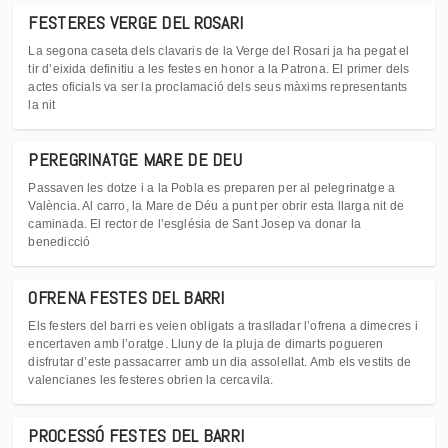
FESTERES VERGE DEL ROSARI
La segona caseta dels clavaris de la Verge del Rosari ja ha pegat el
tir d’eixida definitiu a les festes en honor a la Patrona. El primer dels
actes oficials va ser la proclamació dels seus màxims representants
la nit
PEREGRINATGE MARE DE DEU
Passaven les dotze i a la Pobla es preparen per al pelegrinatge a
València. Al carro, la Mare de Déu a punt per obrir esta llarga nit de
caminada. El rector de l’església de Sant Josep va donar la
benedicció
OFRENA FESTES DEL BARRI
Els festers del barri es veien obligats a traslladar l’ofrena a dimecres i
encertaven amb l’oratge. Lluny de la pluja de dimarts pogueren
disfrutar d’este passacarrer amb un dia assolellat. Amb els vestits de
valencianes les festeres obrien la cercavila.
PROCESSÓ FESTES DEL BARRI