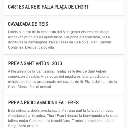
CARTES AL REIS FALLA PLAÇA DE L'HORT
CAVALCADA DE REIS
Fidels a la cita de la vesprada del 5 de gener els tres reis mags
arribaven puntuals a l’ajuntament. A la porta els esperava, per a
donar-los la benvinguda, l’alcaldessa de La Pobla, Mari Carmen
Contelles. Des del balcó ella
PREVIA SANT ANTONI 2013
A l’església de la Santíssima Trinitat les festes de Sant Antoni
comencen dissabte. A les dotze del migdia es farà la tradicional
entrada de troncs arrossegats per cavalls de tir. Eixirà del camí de la
Casa Blanca fins el mercat
PREVIA PROCLAMACIONS FALLERES
Esta setmana doble proclamació. Per una part la falla del trinquet.
Acomiadarà a Yasmina, Tina i Fran i donarà la benvinguda a la seua
fallera major Concha i a la Infantil Aroa. També al president infantil
Sergi. Serà al saló