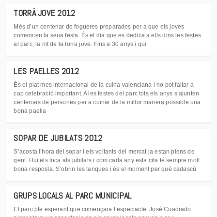
TORRÀ JOVE 2012
Més d’un centenar de fogueres preparades per a que els joves
comencen la seua festa. És el dia que es dedica a ells dins les festes
al parc, la nit de la torra jove. Fins a 30 anys i qui
LES PAELLES 2012
És el plat mes internacional de la cuina valenciana i no pot faltar a
cap celebració important. A les festes del parc tots els anys s’ajunten
centenars de persones per a cuinar de la millor manera possible una
bona paella
SOPAR DE JUBILATS 2012
S’acosta l’hora del sopar i els voltants del mercat ja estan plens de
gent. Hui els toca als jubilats i com cada any esta cita té sempre molt
bona resposta. S’obrin les tanques i és el moment per què cadascú
GRUPS LOCALS AL PARC MUNICIPAL
El parc ple esperant que començara l’espectacle. José Cuadrado