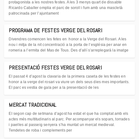
protagonista a les nostres festes. A les 3 menys quart de dissabte
Ricardo Caballer omplia el parc de soroll i fum amb una mascletà
patrocinada per l’ajuntament
PROGRAMA DE FESTES VERGE DEL ROSARI
Divendres comencen les fetes en honor a la Verge del Rosari. A les
nou i mitja de la nit concentració a la porta de l’església per anar en
romeria a l’ermita del Mas de Tous. Des d’allí s’arreplegarà la imatge
PRESENTACIÓ FESTES VERGE DEL ROSARI
El passat 4 d’agost la clavaria de la primera caseta de les festes en
honor a la verge del rosari va viure un dels seus dies mes importants.
El parc es vestia de gala per a la presentació de les
MERCAT TRADICIONAL
El segon cap de setmana d’agost ha estat el que ha comptat amb els
actes més multitudinaris al parc. Per acompanyar els sopars, torrades
i paelles al passeig senyera s’ha muntat un mercat medieval.
Tendetes de roba i complements per