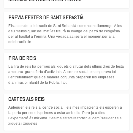
PREVIA FESTES DE SANT SEBASTIÀ
Els actes de celebració de Sant Sebastià comencen diumenge. A les
deu menys quart del matí es traurà la imatge del patró de l’església
per al trasllat a l’ermita. Una vegada ací serà el moment per a la
celebració de
FIRA DE REIS
La fira de reis ha permès als xiquets disfrutar dels últims dies de festa
amb una gran oferta d’activitats. Al centre social els esperava tot
l’entreteniment que de manera conjunta preparen les empreses
d’animació infantil de la Pobla. I tot
CARTES ALS REIS
Apleguen els reis al centre social i els més impacients els esperen a
la porta per ser els primers a estar amb ells. Però ja a dins
l’expectació és màxima. Ses majestats recorren el camí saludant els
xiquets i xiquetes