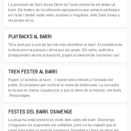
La processó de Sant Josep Obrer és l’acte central de els festes al
barri. Els festers de les diferents agrupacions que sempre participen
en l’acte i també molts veïns acudien a l’església. Amb Sant Josep a
les portes de la
PLAYBACKS AL BARRI
Tot a punt per a una de les nits més divertides al barri. El president de
la festa pren la paraula i dóna pas als grups. Els veïns, autèntics
protagonistes de les actuacions, pugen al damunt de l’escenari i ací
TREN FESTER AL BARRI
Pugen a l’autobús al barri… i baixen pocs minuts a l’entrada del
poble. Es preparen per recórrer el municipi disfressats. La cercavila
es ficava en marxa i pujava poc a poc al ritme de la música i els balls.
Personatges
FESTES DEL BARRI. DIUMENGE
La pluja ha estat present en molts dels actes del barri. Diumenge
s’hagueren de suspendre els unflables, però no ha impedit que el
casal haja estat un punt de germanor. Dissabte a l’hora de dinar els