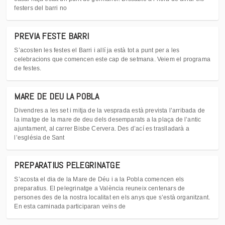
festers del barri no
PREVIA FESTE BARRI
S’acosten les festes el Barri i allí ja està tot a punt per a les
celebracions que comencen este cap de setmana. Veiem el programa
de festes.
MARE DE DEU LA POBLA
Divendres a les set i mitja de la vesprada està prevista l’arribada de
la imatge de la mare de deu dels desemparats a la plaça de l’antic
ajuntament, al carrer Bisbe Cervera. Des d’ací es traslladarà a
l’església de Sant
PREPARATIUS PELEGRINATGE
S’acosta el dia de la Mare de Déu i a la Pobla comencen els
preparatius. El pelegrinatge a València reuneix centenars de
persones des de la nostra localitat en els anys que s’està organitzant.
En esta caminada participaran veïns de