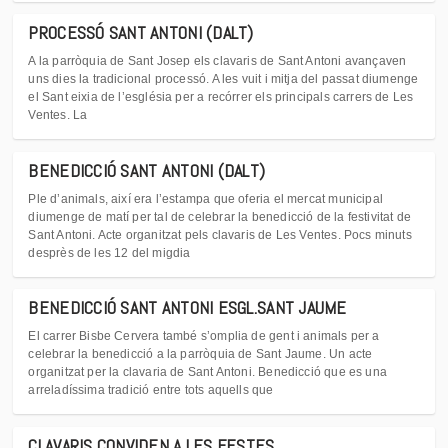
PROCESSÓ SANT ANTONI (DALT)
A la parròquia de Sant Josep els clavaris de Sant Antoni avançaven
uns dies la tradicional processó. A les vuit i mitja del passat diumenge
el Sant eixia de l’església per a recórrer els principals carrers de Les
Ventes. La
BENEDICCIÓ SANT ANTONI (DALT)
Ple d’animals, així era l’estampa que oferia el mercat municipal
diumenge de matí per tal de celebrar la benedicció de la festivitat de
Sant Antoni. Acte organitzat pels clavaris de Les Ventes. Pocs minuts
desprès de les 12 del migdia
BENEDICCIÓ SANT ANTONI ESGL.SANT JAUME
El carrer Bisbe Cervera també s’omplia de gent i animals per a
celebrar la benedicció a la parròquia de Sant Jaume. Un acte
organitzat per la clavaria de Sant Antoni. Benedicció que es una
arreladíssima tradició entre tots aquells que
CLAVARIS CONVIDEN A LES FESTES