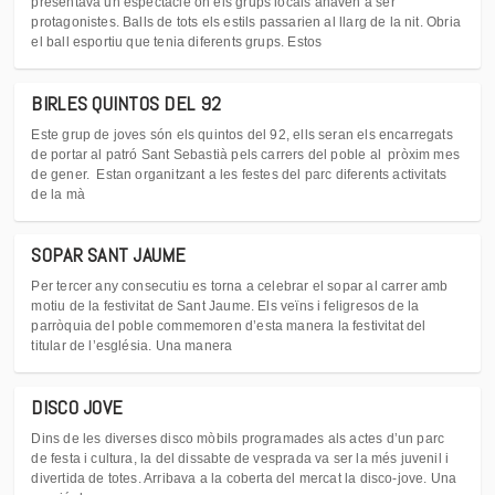
presentava un espectacle on els grups locals anaven a ser
protagonistes. Balls de tots els estils passarien al llarg de la nit. Obria
el ball esportiu que tenia diferents grups. Estos
BIRLES QUINTOS DEL 92
Este grup de joves són els quintos del 92, ells seran els encarregats
de portar al patró Sant Sebastià pels carrers del poble al pròxim mes
de gener. Estan organitzant a les festes del parc diferents activitats
de la mà
SOPAR SANT JAUME
Per tercer any consecutiu es torna a celebrar el sopar al carrer amb
motiu de la festivitat de Sant Jaume. Els veïns i feligresos de la
parròquia del poble commemoren d’esta manera la festivitat del
titular de l’església. Una manera
DISCO JOVE
Dins de les diverses disco mòbils programades als actes d’un parc
de festa i cultura, la del dissabte de vesprada va ser la més juvenil i
divertida de totes. Arribava a la coberta del mercat la disco-jove. Una