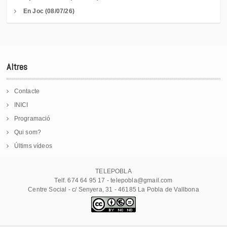
En Joc (08/07/26)
Altres
Contacte
INICI
Programació
Qui som?
Últims vídeos
TELEPOBLA
Telf. 674 64 95 17 - telepobla@gmail.com
Centre Social - c/ Senyera, 31 - 46185 La Pobla de Vallbona