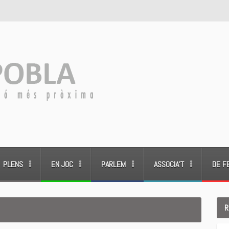
PLENS
EN JOC
PARLEM
ASSOCIA’T
DE F
R