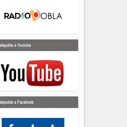
elepobla a Youtube
elepobla a Facebook