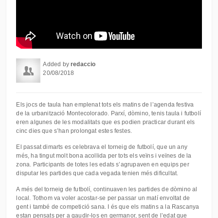
Added by
redaccio
20/08/2018
Els jocs de taula han emplenat tots els matins de l’agenda festiva
de la urbanització Montecolorado. Parxí, dòmino, tenis taula i futbolí
eren algunes de les modalitats que es podien practicar durant els
cinc dies que s’han prolongat estes festes.
El passat dimarts es celebrava el torneig de futbolí, que un any
més, ha tingut molt bona acollida per tots els veïns i veïnes de la
zona. Participants de totes les edats s’agrupaven en equips per
disputar les partides que cada vegada tenien més dificultat.
A més del torneig de futbolí, continuaven les partides de dòmino al
local. Tothom va voler acostar-se per passar un matí envoltat de
gent i també de competició sana. I és que els matins a la Rascanya
estan pensats per a gaudir-los en germanor, sent de l’edat que