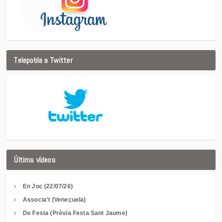
Telepobla a Twitter
Últims vídeos
En Joc (22/07/26)
Associa’t (Veneçuela)
De Festa (Prèvia Festa Sant Jaume)