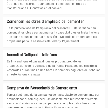
és el que han acordat l’Ajuntament i l’empresa Fomento de
Construcciones i Contratas en el conveni
Comencen les obres d'ampliació del cementeri
Es la primera fase de l’ampliació del cementeri. Esta setmana han
començat les obres per augmentar la capacitat d’estes instal·lacions
que estan a punt d’aplegar al seu límit. Després de l’acord amb els
propietaris per a la cessió d’este terreny, l’ajuntament
Incendi al Gallipont i tallafocs
És l’incendi que el passat dijous es produïa prop de les
urbanitzacions de la zona sud de la Pobla. Passades les cinc de la
vesprada i durant més d’una hora els bombers hagueren de treballar
en este foc que cremava
Campanya de l'Associació de Comerciants
Tercera setmana de la campanya de l’associació de comerciants per
promocionar el comerç local. Un dissabte més representants d’esta
associació eixien al carrer per pagar els comptes dels clients que
compren en el comerç de la Pobla.En esta bossa van