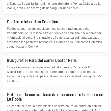
d’Esports, Sebastià Tamarit, i el president de la Penya Ciclista de la
Pobla, eren els encarregats d’inaugurar unes obres
Conflicte laboral en Celestica
Fa dos setmanes els acostavem les concentracions que els
treballadors de Celestica estaven fent cada setmana per a demanar
informació al voltant la situació de l’empresa. La setmana passada
arribaven les primeres respostes. La direcció de l’empresa Celestica
comunicava al Comité
Inaugurat el Parc del carrer Doctor Peris
Este es el nou aspecte del Parc situat entre els Carrers de l’hort i
Doctor Peris. És el resultat de la remodelació que s’ha fet en este
espai d’oci que des del passat divendres està acabat i inaugurat. Va
ser amb
Potenciar la contractació de empreses i treballadors de
La Pobla
La construcció de la nova piscina coberta haurà de tindre en compte
a les empreses i treballadors de la Pobla de manera preferent. Això