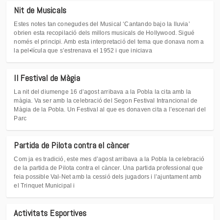
Nit de Musicals
Estes notes tan conegudes del Musical ‘Cantando bajo la lluvia’
obrien esta recopilació dels millors musicals de Hollywood. Sigué
només el principi. Amb esta interpretació del tema que donava nom a
la pel•lícula que s’estrenava el 1952 i que iniciava
II Festival de Màgia
La nit del diumenge 16 d’agost arribava a la Pobla la cita amb la
màgia. Va ser amb la celebració del Segon Festival Intrancional de
Màgia de la Pobla. Un Festival al que es donaven cita a l’escenari del
Parc
Partida de Pilota contra el càncer
Com ja es tradició, este mes d’agost arribava a la Pobla la celebració
de la partida de Pilota contra el càncer. Una partida professional que
feia possible Val-Net amb la cessió dels jugadors i l’ajuntament amb
el Trinquet Municipal i
Activitats Esportives