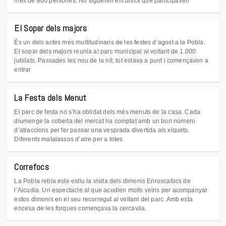
més de 800 persones. No sigueren els únics que participaven
El Sopar dels majors
És un dels actes més multitudinaris de les festes d’agost a la Pobla.
El sopar dels majors reunia al parc municipal al voltant de 1.000
jubilats. Passades les nou de la nit, tot estava a punt i començaven a
entrar
La Festa dels Menut
El parc de festa no s’ha oblidat dels més menuts de la casa. Cada
diumenge la coberta del mercat ha comptat amb un bon número
d’atraccions per fer passar una vesprada divertida als xiquets.
Diferents matalassos d’aire per a totes
Correfocs
La Pobla rebia este estiu la visita dels dimonis Enroscafocs de
l’Alcudia. Un espectacle al que acudien molts veïns per acompanyar
estos dimonis en el seu recorregut al voltant del parc. Amb esta
encesa de les forques començava la cercavila.