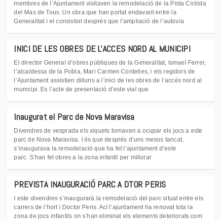
membres de l’Ajuntament visitaven la remodelació de la Pista Ciclista
del Mas de Tous. Un obra que han portat endavant entre la
Generalitat i el consistori després que l’ampliació de l’autovia
INICI DE LES OBRES DE L'ACCES NORD AL MUNICIPI
El director General d’obres públiques de la Generalitat, Ismael Ferrer,
l’alcaldessa de la Pobla, Mari Carmen Contelles, i els regidors de
l’Ajuntament assistien dilluns a l’inici de les obres de l’accés nord al
municipi. Es l’acte de presentació d’este vial que
Inaugurat el Parc de Nova Maravisa
Divendres de vesprada els xiquets tornaven a ocupar els jocs a este
parc de Nova Maravisa. I és que després d’uns mesos tancat,
s’inaugurava la remodelació que ha fet l’ajuntament d’este
parc. S’han fet obres a la zona infantil per millorar
PREVISTA INAUGURACIÓ PARC A DTOR PERIS
I este divendres s’inaugurarà la remodelació del parc situat entre els
carrers de l’hort i Doctor Peris. Ací l’ajuntament ha renovat tota la
zona de jocs infantils on s’han eliminat els elements deteriorats com