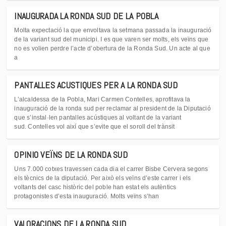
INAUGURADA LA RONDA SUD DE LA POBLA
Molta expectació la que envoltava la setmana passada la inauguració
de la variant sud del municipi. I es que varen ser molts, els veïns que
no es volien perdre l’acte d’obertura de la Ronda Sud. Un acte al que
a
PANTALLES ACUSTIQUES PER A LA RONDA SUD
L’alcaldessa de la Pobla, Mari Carmen Contelles, aprofitava la
inauguració de la ronda sud per reclamar al president de la Diputació
que s’instal·len pantalles acústiques al voltant de la variant
sud. Contelles vol així que s’evite que el soroll del trànsit
OPINIO VEÏNS DE LA RONDA SUD
Uns 7.000 cotxes travessen cada dia el carrer Bisbe Cervera segons
els tècnics de la diputació. Per això els veïns d’este carrer i els
voltants del casc històric del poble han estat els autèntics
protagonistes d’esta inauguració. Molts veïns s’han
VALORACIONS DE LA RONDA SUD