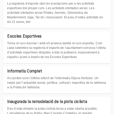
La regidoria d’esports obri les inscripcions per a les activitats
esportives del proper curs. Les activitats ofertades seran: Les
activitats ofertades seran Pilates, Aerobic, Gimnàstica de
Manteniment, Ioga, Tai-txi i musculació. El preu d’estes activitats és
de 21 euros, tret
Escoles Esportives
Torna el curs escolar i amb ell arranca també el curs esportiu. Com
cada setembre la regidoria d’esports de l’ajuntament convoca l’oferta
d’activitats esportives dirigides a tota la població, especialment a
xiquets i joves a través de les Escoles Esportives
Informatiu Complet
Ací poden vore l’última edició de l’informatiu Dijous Notícies. Un
repàs per l’actualitat social, política, cultural i esportiva de la setmana
a la Pobla de Vallbona.
Inaugurada la remodelació de la pista ciclista
Des d’este dimarts la pista ciclista torna a estar oberta al públic.
L’alcaldessa de la Pobla; Mari Carmen Contelles, el regidor