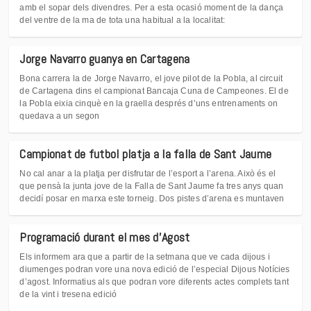
amb el sopar dels divendres. Per a esta ocasió moment de la dança
del ventre de la ma de tota una habitual a la localitat:
Jorge Navarro guanya en Cartagena
Bona carrera la de Jorge Navarro, el jove pilot de la Pobla, al circuit
de Cartagena dins el campionat Bancaja Cuna de Campeones. El de
la Pobla eixia cinquè en la graella després d’uns entrenaments on
quedava a un segon
Campionat de futbol platja a la falla de Sant Jaume
No cal anar a la platja per disfrutar de l’esport a l’arena. Això és el
que pensà la junta jove de la Falla de Sant Jaume fa tres anys quan
decidí posar en marxa este torneig. Dos pistes d’arena es muntaven
Programació durant el mes d'Agost
Els informem ara que a partir de la setmana que ve cada dijous i
diumenges podran vore una nova edició de l’especial Dijous Notícies
d’agost. Informatius als que podran vore diferents actes complets tant
de la vint i tresena edició