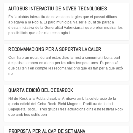
AUTOBUS INTERACTIU DE NOVES TECNOLOGIES
És l’autobús interactiu de noves tecnologies que el passat dilluns
aplegava a la Pobla. El parc municipal va ser el punt de parada
d’esta iniciativa de la Generalitat Valenciana i que pretén mostrar les
possibilitats que oferix la tecnologia i
RECOMANACIONS PER A SOPORTAR LA CALOR
Com habran notat, durant estos dies la nostra comunitat i bona part
del pais es troben en alerta per les altes temperatures. És per això
que cal tenir en compte les recomanacions que es fan per a que això
no
QUARTA EDICIÓ DEL CEBAROCK
Nit de Rock a la Pobla dissabte. Arribava amb la celebració de la
quarta edició del Ceba Rock. Bicht Magnets, Partitura de Iodo i
Bajoqueta Rock… Tres grups i tres actuacions dins este festival Rock
que amb tres estils ben
PROPOSTA PER AL CAP DE SETMANA