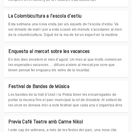
La Colombicultura a l'escola d'estiu
Esta setmana una nova visita per als xiquets de l’escola d’estiu. Va
ser dimarts de matí i per a esta ocasió els menuts s’acostaren al mon
de la columbicultura. Siguè de la ma de tot un expert en la matèria
Enquesta al mercat sobre les vacances
En dos dies encetem el mes d’agost. Un mes al que molts comencen
les esperades vacances…. dilluns eixiem al mercat per vore que
tenen pensat fer enguany els veïns de la localitat.
Festival de Bandes de Música
Les bandes de la Vall d’Uixó i la Pobla foren les encarregades de
portar la musica fins el parc municipal la nit de dissabte. Al voltant de
les onze es donava inici a este festival que cada any s’organitza dins
Previa Café Teatre amb Carme Nikol
I este cap de setmana, a més de les festes del parc, una nova cita