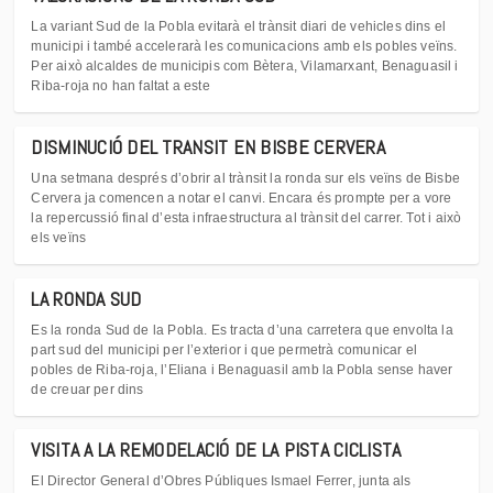
La variant Sud de la Pobla evitarà el trànsit diari de vehicles dins el
municipi i també accelerarà les comunicacions amb els pobles veïns.
Per això alcaldes de municipis com Bètera, Vilamarxant, Benaguasil i
Riba-roja no han faltat a este
DISMINUCIÓ DEL TRANSIT EN BISBE CERVERA
Una setmana després d’obrir al trànsit la ronda sur els veïns de Bisbe
Cervera ja comencen a notar el canvi. Encara és prompte per a vore
la repercussió final d’esta infraestructura al trànsit del carrer. Tot i això
els veïns
LA RONDA SUD
Es la ronda Sud de la Pobla. Es tracta d’una carretera que envolta la
part sud del municipi per l’exterior i que permetrà comunicar el
pobles de Riba-roja, l’Eliana i Benaguasil amb la Pobla sense haver
de creuar per dins
VISITA A LA REMODELACIÓ DE LA PISTA CICLISTA
El Director General d’Obres Públiques Ismael Ferrer, junta als