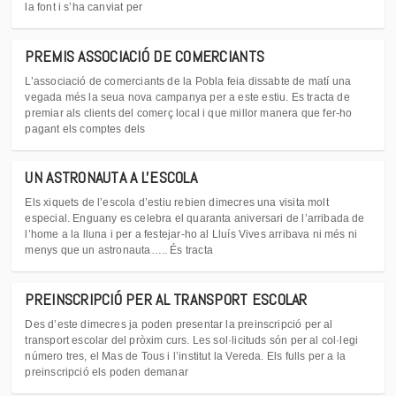
la font i s’ha canviat per
PREMIS ASSOCIACIÓ DE COMERCIANTS
L’associació de comerciants de la Pobla feia dissabte de matí una
vegada més la seua nova campanya per a este estiu. Es tracta de
premiar als clients del comerç local i que millor manera que fer-ho
pagant els comptes dels
UN ASTRONAUTA A L'ESCOLA
Els xiquets de l’escola d’estiu rebien dimecres una visita molt
especial. Enguany es celebra el quaranta aniversari de l’arribada de
l’home a la lluna i per a festejar-ho al Lluís Vives arribava ni més ni
menys que un astronauta….. És tracta
PREINSCRIPCIÓ PER AL TRANSPORT ESCOLAR
Des d’este dimecres ja poden presentar la preinscripció per al
transport escolar del pròxim curs. Les sol·licituds són per al col·legi
número tres, el Mas de Tous i l’institut la Vereda. Els fulls per a la
preinscripció els poden demanar